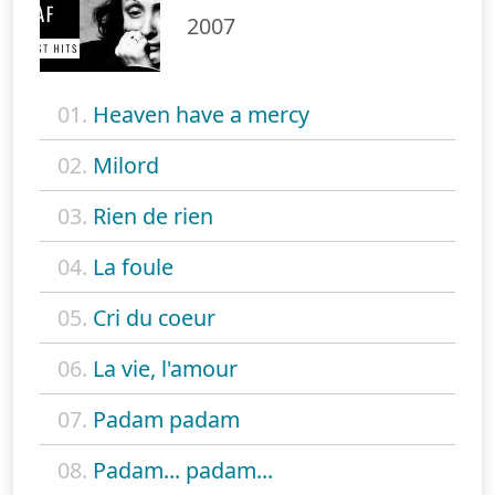
2007
01.
Heaven have a mercy
02.
Milord
03.
Rien de rien
04.
La foule
05.
Cri du coeur
06.
La vie, l'amour
07.
Padam padam
08.
Padam... padam...