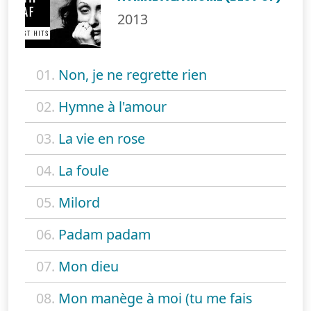
2013
01.
Non, je ne regrette rien
02.
Hymne à l'amour
03.
La vie en rose
04.
La foule
05.
Milord
06.
Padam padam
07.
Mon dieu
08.
Mon manège à moi (tu me fais