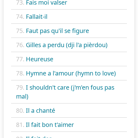
73.
Fais moi valser
74.
Fallait-il
75.
Faut pas qu'il se figure
76.
Gilles a perdu (dji l'a pièrdou)
77.
Heureuse
78.
Hymne a l'amour (hymn to love)
79.
I shouldn't care (j'm'en fous pas
mal)
80.
Il a chanté
81.
Il fait bon t'aimer