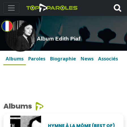
Album Edith Piaf
Albums
Paroles
Biographie
News
Associés
Albums
HYMNE À LA MÔME (BEST OF)