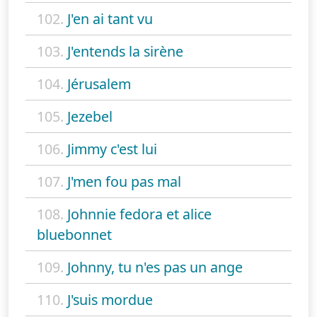
102.
J'en ai tant vu
103.
J'entends la sirène
104.
Jérusalem
105.
Jezebel
106.
Jimmy c'est lui
107.
J'men fou pas mal
108.
Johnnie fedora et alice
bluebonnet
109.
Johnny, tu n'es pas un ange
110.
J'suis mordue