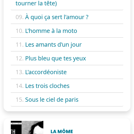
tourner la tête)
09.
À quoi ça sert l'amour ?
10.
L'homme à la moto
11.
Les amants d'un jour
12.
Plus bleu que tes yeux
13.
L'accordéoniste
14.
Les trois cloches
15.
Sous le ciel de paris
LA MÔME