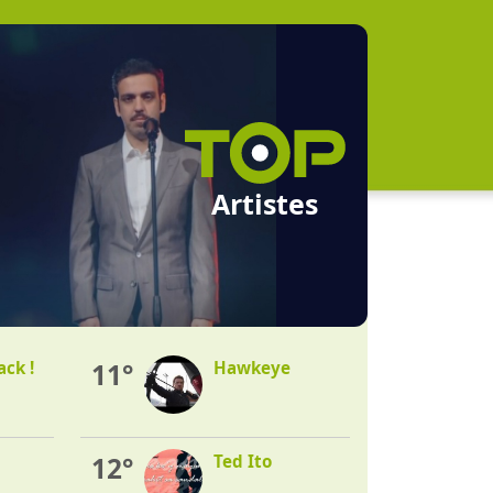
Artistes
ack !
11°
Hawkeye
12°
Ted Ito