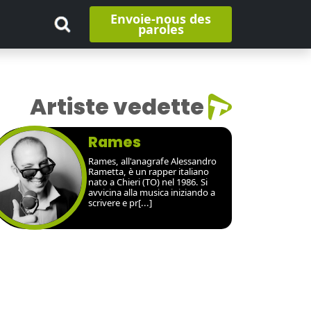
Envoie-nous des
paroles
Artiste vedette
Rames
Rames, all'anagrafe Alessandro
Rametta, è un rapper italiano
nato a Chieri (TO) nel 1986. Si
avvicina alla musica iniziando a
scrivere e pr[...]