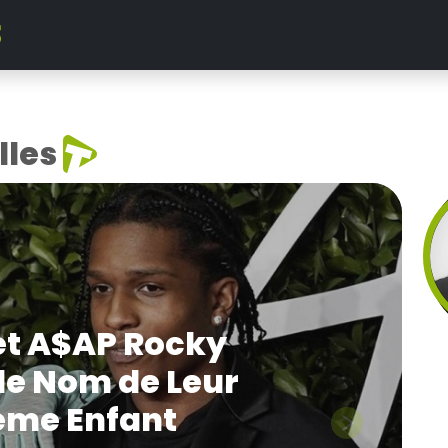
lles
que à Paris
Next