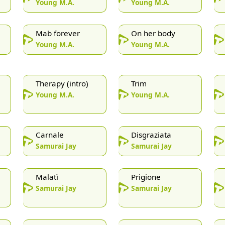
Young M.A.
Young M.A.
Mab forever
On her body
Young M.A.
Young M.A.
Therapy (intro)
Trim
Young M.A.
Young M.A.
Carnale
Disgraziata
Samurai Jay
Samurai Jay
Malatì
Prigione
Samurai Jay
Samurai Jay