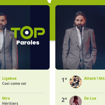
Paroles
Ligabue
1°
Attack ! Att
Così come sei
Niro
2°
De Lux
Héritiers