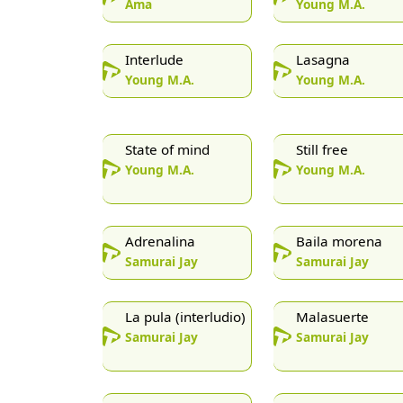
Ama
Young M.A.
Interlude
Lasagna
Young M.A.
Young M.A.
State of mind
Still free
Young M.A.
Young M.A.
Adrenalina
Baila morena
Samurai Jay
Samurai Jay
La pula (interludio)
Malasuerte
Samurai Jay
Samurai Jay