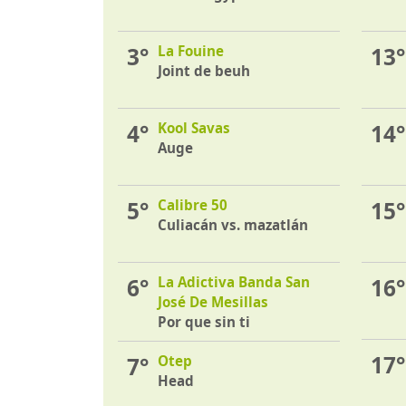
3°
La Fouine
13°
Joint de beuh
4°
Kool Savas
14°
Auge
5°
Calibre 50
15°
Culiacán vs. mazatlán
6°
La Adictiva Banda San
16°
José De Mesillas
Por que sin ti
17°
7°
Otep
Head