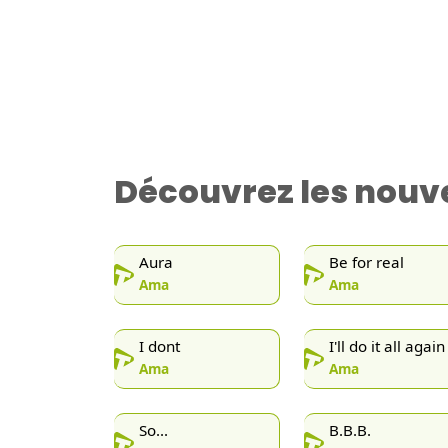
Découvrez les nouve
Aura
Be for real
Ama
Ama
I dont
I'll do it all again
Ama
Ama
So...
B.B.B.