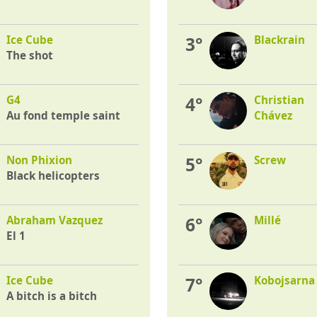
Ice Cube
3°
Blackrain
The shot
G4
4°
Christian
Au fond temple saint
Chávez
Non Phixion
5°
Screw
Black helicopters
Abraham Vazquez
6°
Millé
El 1
Ice Cube
7°
Kobojsarna
A bitch is a bitch