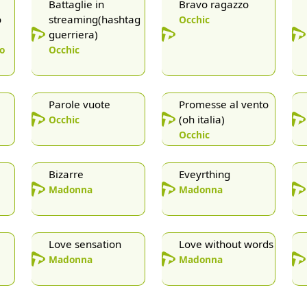
Battaglie in
Bravo ragazzo
o
streaming(hashtag
Occhic
guerriera)
o
Occhic
Parole vuote
Promesse al vento
(oh italia)
Occhic
Occhic
Bizarre
Eveyrthing
Madonna
Madonna
Love sensation
Love without words
Madonna
Madonna