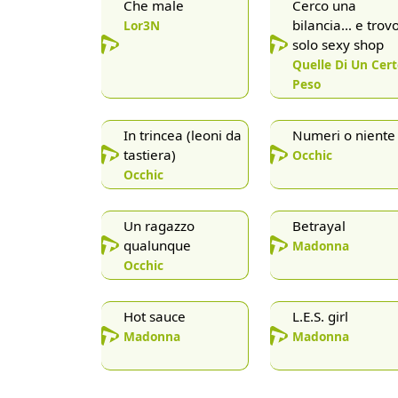
Che male
Cerco una
bilancia… e trov
Lor3N
solo sexy shop
Quelle Di Un Cert
Peso
In trincea (leoni da
Numeri o niente
tastiera)
Occhic
Occhic
Un ragazzo
Betrayal
qualunque
Madonna
Occhic
Hot sauce
L.E.S. girl
Madonna
Madonna