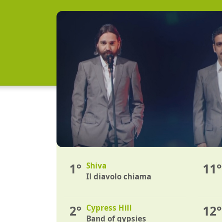
1°
Shiva
11°
Il diavolo chiama
2°
Cypress Hill
12°
Band of gypsies