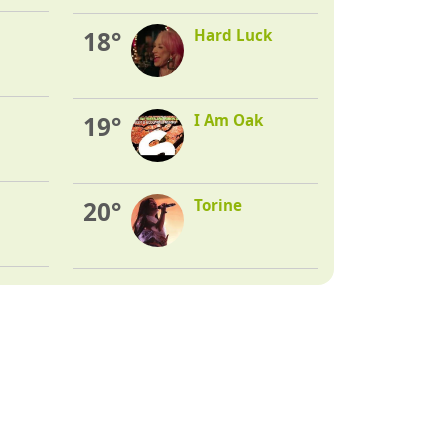
18°
Hard Luck
19°
I Am Oak
20°
Torine