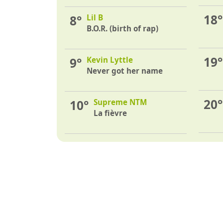
18°
8°
Lil B
B.O.R. (birth of rap)
19°
9°
Kevin Lyttle
Never got her name
20°
10°
Supreme NTM
La fièvre