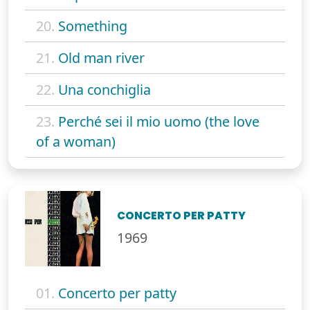
20.
Something
21.
Old man river
22.
Una conchiglia
23.
Perché sei il mio uomo (the love
of a woman)
CONCERTO PER PATTY
1969
01.
Concerto per patty