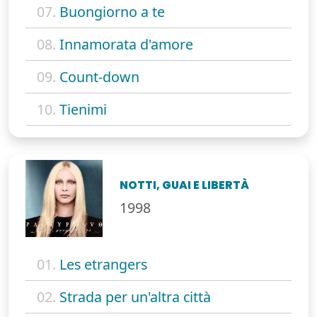
07.
Buongiorno a te
08.
Innamorata d'amore
09.
Count-down
10.
Tienimi
NOTTI, GUAI E LIBERTÀ
1998
01.
Les etrangers
02.
Strada per un'altra città