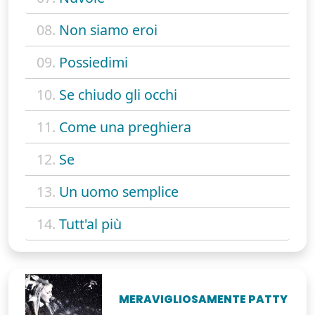
08.
Non siamo eroi
09.
Possiedimi
10.
Se chiudo gli occhi
11.
Come una preghiera
12.
Se
13.
Un uomo semplice
14.
Tutt'al più
MERAVIGLIOSAMENTE PATTY