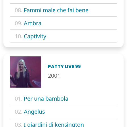
08.
Fammi male che fai bene
09.
Ambra
10.
Captivity
PATTY LIVE 99
2001
01.
Per una bambola
02.
Angelus
03.
I giardini di kensington