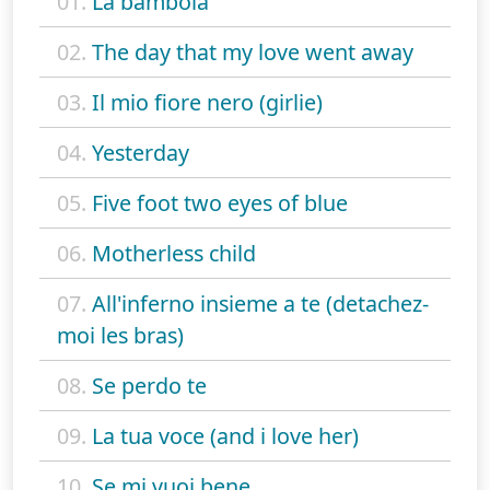
01.
La bambola
02.
The day that my love went away
03.
Il mio fiore nero (girlie)
04.
Yesterday
05.
Five foot two eyes of blue
06.
Motherless child
07.
All'inferno insieme a te (detachez-
moi les bras)
08.
Se perdo te
09.
La tua voce (and i love her)
10.
Se mi vuoi bene