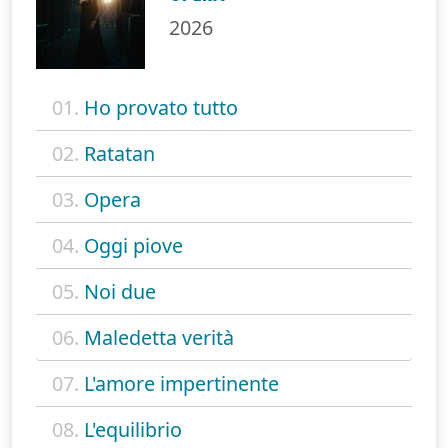
2026
01.
Ho provato tutto
02.
Ratatan
03.
Opera
04.
Oggi piove
05.
Noi due
06.
Maledetta verità
07.
L'amore impertinente
08.
L'equilibrio