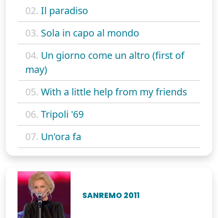
02.
Il paradiso
03.
Sola in capo al mondo
04.
Un giorno come un altro (first of
may)
05.
With a little help from my friends
06.
Tripoli '69
07.
Un'ora fa
SANREMO 2011