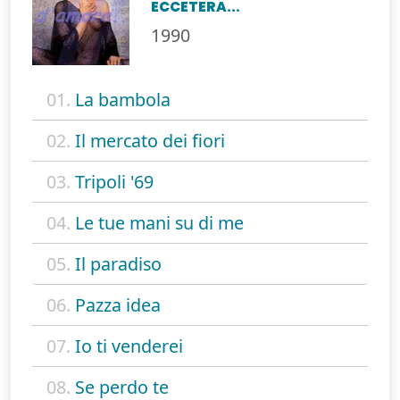
ECCETERA...
1990
01.
La bambola
02.
Il mercato dei fiori
03.
Tripoli '69
04.
Le tue mani su di me
05.
Il paradiso
06.
Pazza idea
07.
Io ti venderei
08.
Se perdo te