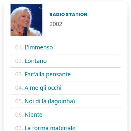
RADIO STATION
2002
01.
L'immenso
02.
Lontano
03.
Farfalla pensante
04.
A me gli occhi
05.
Noi di là (lagoinha)
06.
Niente
07.
La forma materiale