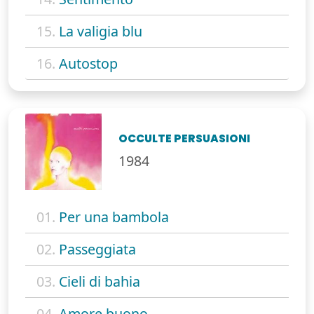
15.
La valigia blu
16.
Autostop
OCCULTE PERSUASIONI
1984
01.
Per una bambola
02.
Passeggiata
03.
Cieli di bahia
04.
Amore buono