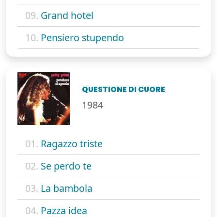
09.
Grand hotel
10.
Pensiero stupendo
QUESTIONE DI CUORE
1984
01.
Ragazzo triste
02.
Se perdo te
03.
La bambola
04.
Pazza idea