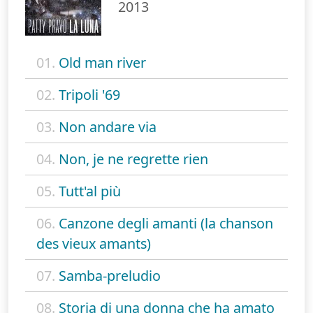
2013
01.
Old man river
02.
Tripoli '69
03.
Non andare via
04.
Non, je ne regrette rien
05.
Tutt'al più
06.
Canzone degli amanti (la chanson
des vieux amants)
07.
Samba-preludio
08.
Storia di una donna che ha amato