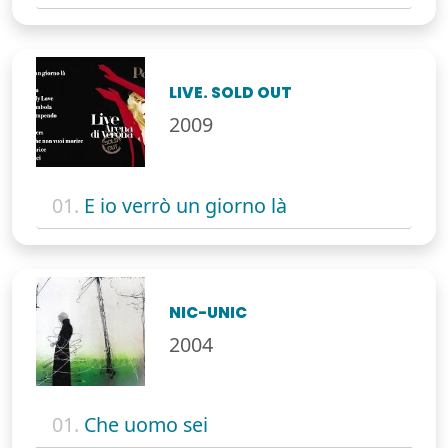
LIVE. SOLD OUT
2009
01.
E io verrò un giorno là
NIC-UNIC
2004
01.
Che uomo sei