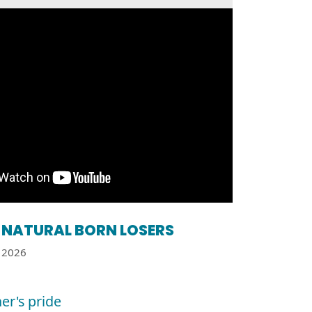
NATURAL BORN LOSERS
2026
er's pride