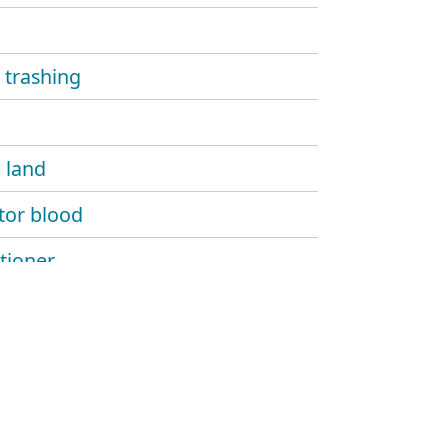
 trashing
e land
ator blood
tioner
can tradition
 of porn ii
velous persona
e so cool