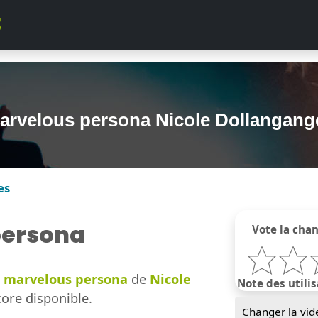
arvelous persona Nicole Dollangang
es
persona
Vote la cha
 marvelous persona
de
Nicole
Note des utilis
ore disponible.
Changer la vid