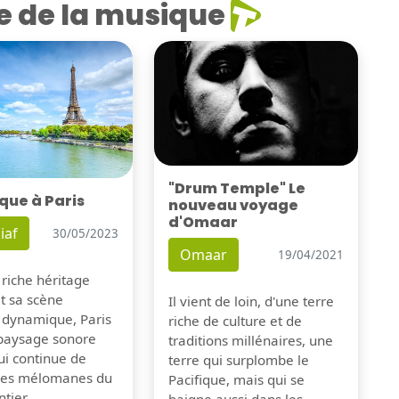
e de la musique
"Drum Temple" Le
que à Paris
nouveau voyage
d'Omaar
iaf
30/05/2023
Omaar
19/04/2021
 riche héritage
et sa scène
Il vient de loin, d'une terre
 dynamique, Paris
riche de culture et de
 paysage sonore
traditions millénaires, une
ui continue de
terre qui surplombe le
 les mélomanes du
Pacifique, mais qui se
tier.