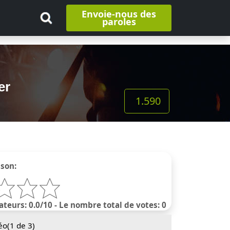
Envoie-nous des
paroles
er
1.590
nson:
ateurs: 0.0/10 - Le nombre total de votes: 0
éo(
1
de 3)