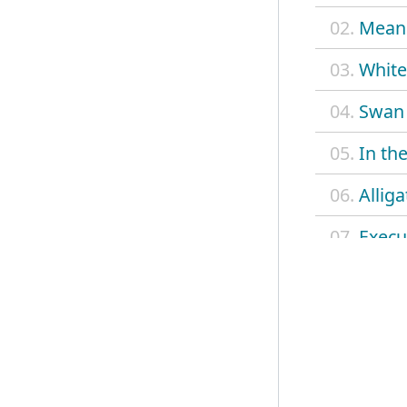
02.
Mean
03.
White
04.
Swan
05.
In th
06.
Allig
07.
Execu
08.
Ameri
09.
Angels
10.
A mar
11.
You'r