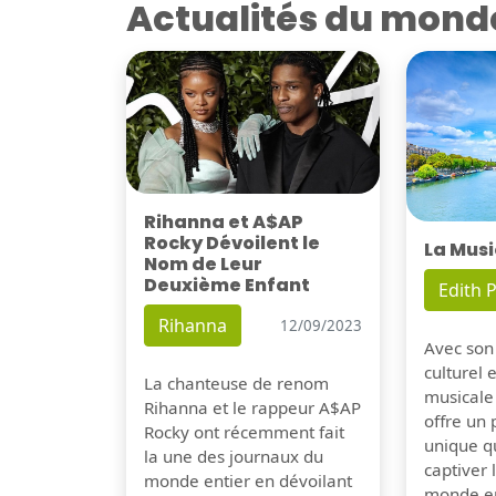
Actualités du mond
Rihanna et A$AP
Rocky Dévoilent le
La Musi
Nom de Leur
Deuxième Enfant
Edith P
Rihanna
12/09/2023
Avec son
culturel 
La chanteuse de renom
musicale
Rihanna et le rappeur A$AP
offre un
Rocky ont récemment fait
unique q
la une des journaux du
captiver
monde entier en dévoilant
monde en