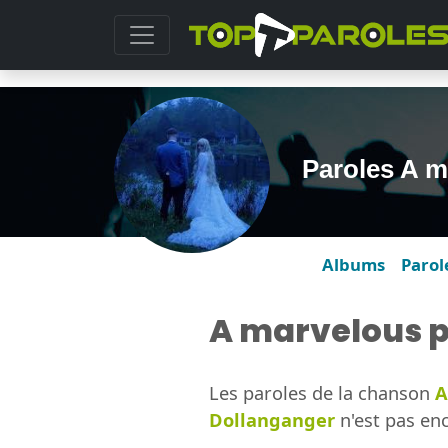
Paroles A m
Albums
Parol
A marvelous 
Les paroles de la chanson
A
Dollanganger
n'est pas enc