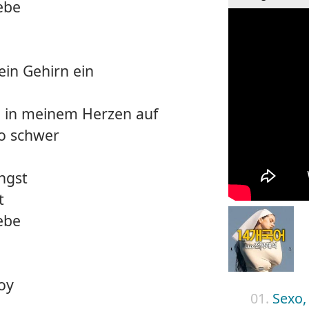
iebe
ein Gehirn ein
e in meinem Herzen auf
so schwer
ngst
t
iebe
oy
01.
Sexo, 