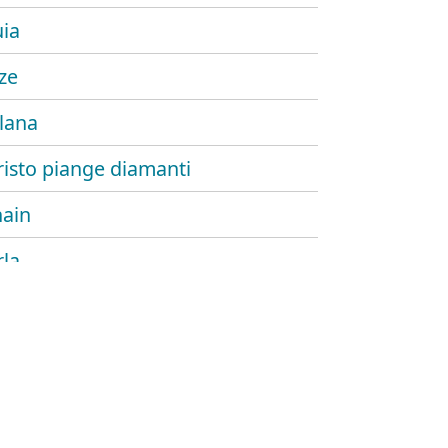
uia
ize
lana
risto piange diamanti
ain
rla
o nuevo
adrugá
es un stalker
gular