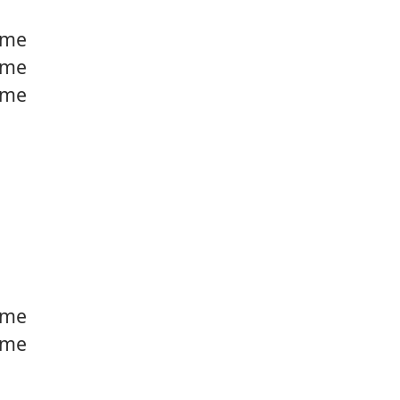
12.
Sauvi
e me
e me
13.
La ru
e me
14.
Memó
15.
Magno
e me
e me