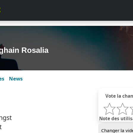
ghain Rosalia
es
News
Vote la cha
ngst
Note des utilis
t
Changer la vid