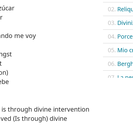
zúcar
02.
Reliq
r
03.
Divin
uando me voy
04.
Porce
05.
Mio c
ngst
t
06.
Bergh
on)
07.
La pe
iebe
08.
Mund
09.
De m
 is through divine intervention
aved (Is through) divine
10.
Dios 
11.
La yu