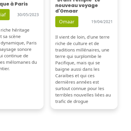
que à Paris
nouveau voyage
d'Omaar
iaf
30/05/2023
Omaar
19/04/2021
 riche héritage
et sa scène
Il vient de loin, d'une terre
 dynamique, Paris
riche de culture et de
 paysage sonore
traditions millénaires, une
ui continue de
terre qui surplombe le
 les mélomanes du
Pacifique, mais qui se
tier.
baigne aussi dans les
Caraïbes et qui ces
dernières années est
surtout connue pour les
terribles nouvelles liées au
trafic de drogue