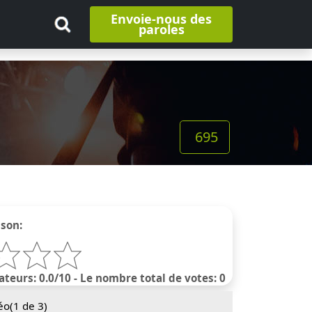
Envoie-nous des
paroles
695
nson:
ateurs: 0.0/10 - Le nombre total de votes: 0
éo(
1
de 3)