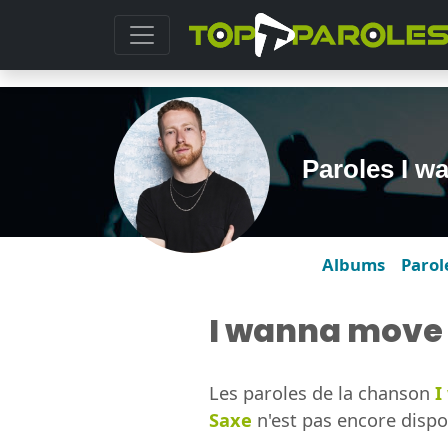
Paroles I w
Albums
Parol
I wanna move 
Les paroles de la chanson
I
Saxe
n'est pas encore dispo