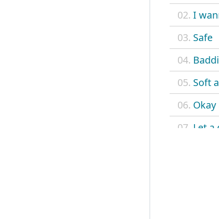
02.
I wan
03.
Safe
04.
Baddi
05.
Soft a
06.
Okay
07.
Let a
08.
Grand