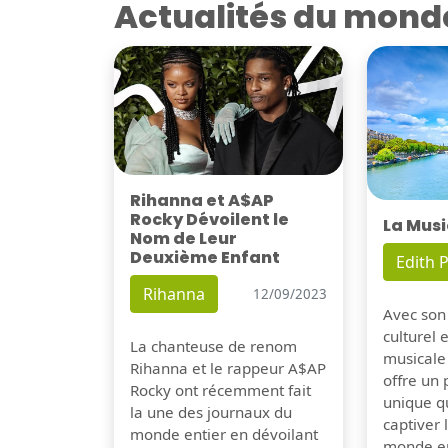
Actualités du mond
Rihanna et A$AP
Rocky Dévoilent le
La Musi
Nom de Leur
Deuxième Enfant
Edith P
Rihanna
12/09/2023
Avec son
culturel 
La chanteuse de renom
musicale
Rihanna et le rappeur A$AP
offre un
Rocky ont récemment fait
unique q
la une des journaux du
captiver
monde entier en dévoilant
monde en