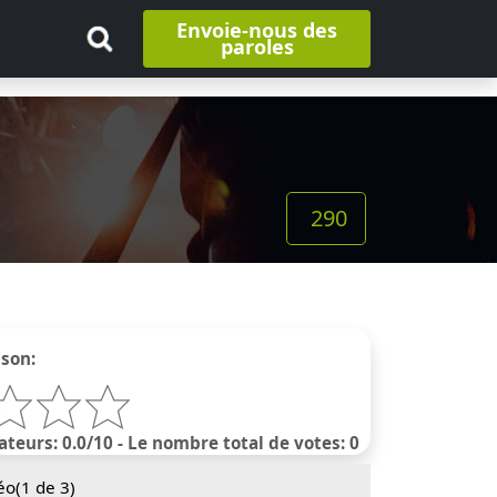
Envoie-nous des
paroles
290
nson:
ateurs: 0.0/10 - Le nombre total de votes: 0
éo(
1
de 3)