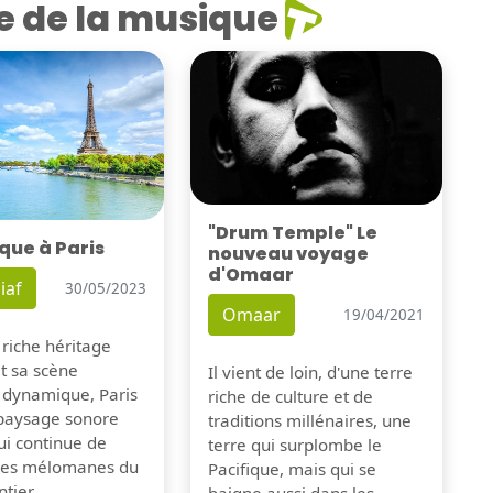
e de la musique
"Drum Temple" Le
que à Paris
nouveau voyage
d'Omaar
iaf
30/05/2023
Omaar
19/04/2021
 riche héritage
et sa scène
Il vient de loin, d'une terre
 dynamique, Paris
riche de culture et de
 paysage sonore
traditions millénaires, une
ui continue de
terre qui surplombe le
 les mélomanes du
Pacifique, mais qui se
tier.