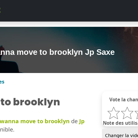
anna move to brooklyn Jp Saxe
es
to brooklyn
Vote la cha
 wanna move to brooklyn
de
Jp
Note des utilis
nible.
Changer la vid