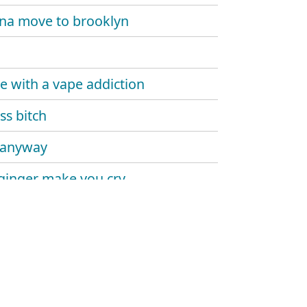
na move to brooklyn
e with a vape addiction
ss bitch
 anyway
 ginger make you cry
pa's interlude