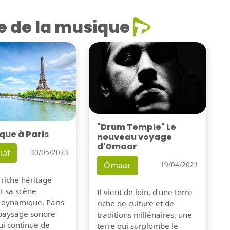
e de la musique
"Drum Temple" Le
que à Paris
nouveau voyage
d'Omaar
iaf
30/05/2023
Omaar
19/04/2021
 riche héritage
et sa scène
Il vient de loin, d'une terre
 dynamique, Paris
riche de culture et de
 paysage sonore
traditions millénaires, une
ui continue de
terre qui surplombe le