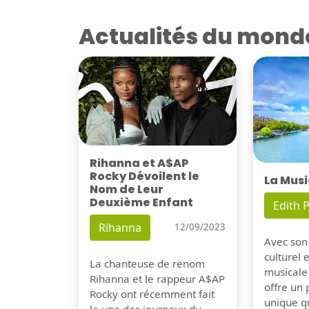
Actualités du mond
Rihanna et A$AP
Rocky Dévoilent le
La Musi
Nom de Leur
Deuxième Enfant
Edith P
Rihanna
12/09/2023
Avec son
culturel 
La chanteuse de renom
musicale
Rihanna et le rappeur A$AP
offre un
Rocky ont récemment fait
unique q
la une des journaux du