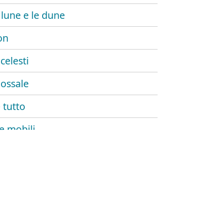
 lune e le dune
on
celesti
ossale
 tutto
e mobili
a
corrisposto
a per me (remix) (ft. blanco)