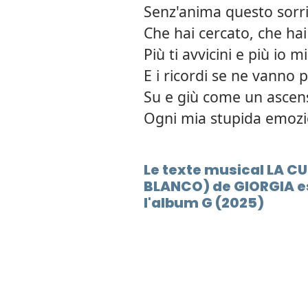
Senz'anima questo sorr
Che hai cercato, che h
Più ti avvicini e più io m
E i ricordi se ne vanno 
Su e giù come un ascen
Ogni mia stupida emoz
Le texte musical LA CU
BLANCO) de GIORGIA e
l'album G (2025)