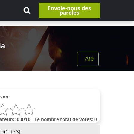
Envoie-nous des
paroles
ia
799
nson:
ateurs: 0.0/10 - Le nombre total de votes: 0
éo(
1
de 3)