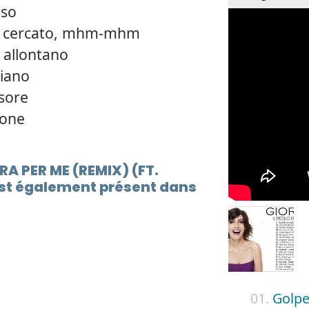
iso
ai cercato, mhm-mhm
i allontano
piano
sore
ione
RA PER ME (REMIX) (FT.
st également présent dans
01.
Golp