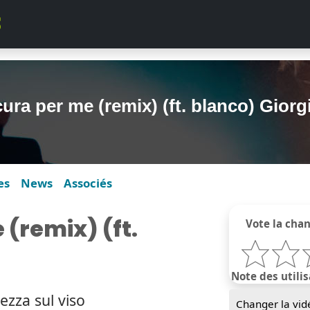
ura per me (remix) (ft. blanco) Giorg
es
News
Associés
 (remix) (ft.
Vote la cha
Note des utilis
zza sul viso
Changer la vid