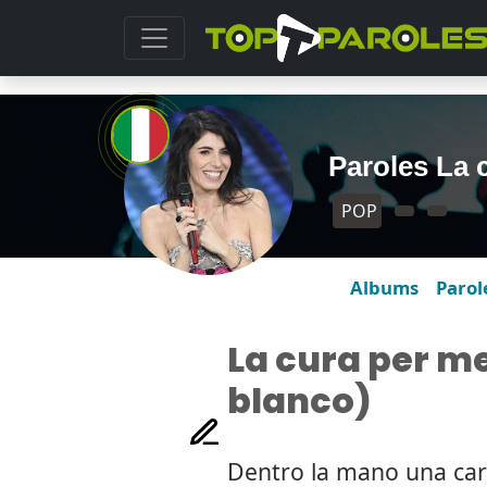
Paroles La c
POP
Albums
Parol
La cura per me
blanco)
Dentro la mano una care