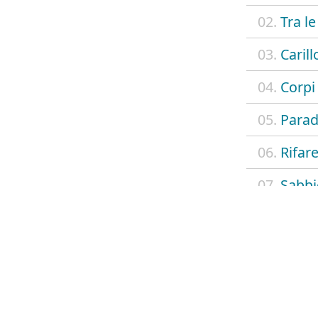
02.
Tra le
03.
Carill
04.
Corpi 
05.
Parad
06.
Rifare
07.
Sabbi
08.
L'unic
09.
Odio 
10.
La cur