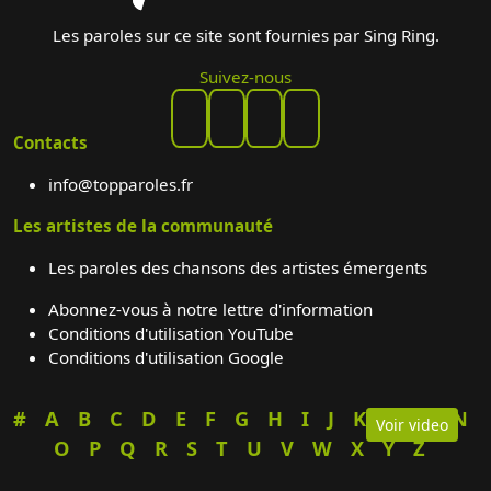
Les paroles sur ce site sont fournies par Sing Ring.
Suivez-nous
Contacts
info@topparoles.fr
Les artistes de la communauté
Les paroles des chansons des artistes émergents
Abonnez-vous à notre lettre d'information
Conditions d'utilisation YouTube
Conditions d'utilisation Google
#
A
B
C
D
E
F
G
H
I
J
K
L
M
N
Voir video
O
P
Q
R
S
T
U
V
W
X
Y
Z