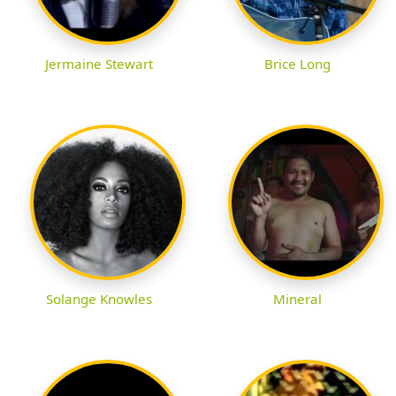
Jermaine Stewart
Brice Long
Solange Knowles
Mineral