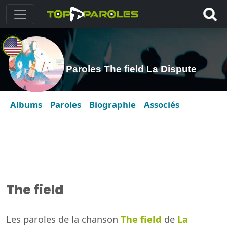
Paroles The field La Dispute
Albums
Paroles
Biographie
Associés
The field
Les paroles de la chanson
The field
de
La