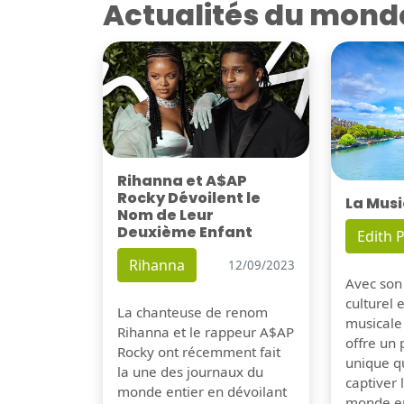
Actualités du mond
Rihanna et A$AP
Rocky Dévoilent le
La Musi
Nom de Leur
Deuxième Enfant
Edith P
Rihanna
12/09/2023
Avec son
culturel 
La chanteuse de renom
musicale
Rihanna et le rappeur A$AP
offre un
Rocky ont récemment fait
unique q
la une des journaux du
captiver
monde entier en dévoilant
monde en