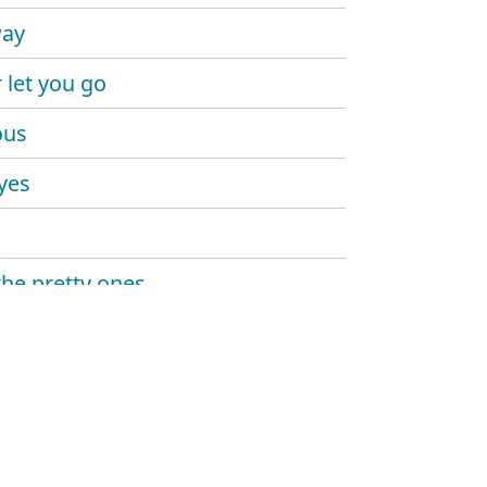
way
 let you go
ous
yes
n
the pretty ones
es & lovers
s to us