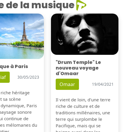
e de la musique
"Drum Temple" Le
que à Paris
nouveau voyage
d'Omaar
iaf
30/05/2023
Omaar
19/04/2021
 riche héritage
et sa scène
Il vient de loin, d'une terre
 dynamique, Paris
riche de culture et de
 paysage sonore
traditions millénaires, une
ui continue de
terre qui surplombe le
 les mélomanes du
Pacifique, mais qui se
tier.