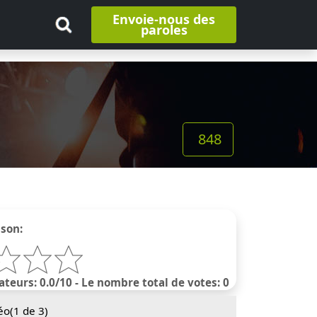
Envoie-nous des
paroles
848
nson:
ateurs: 0.0/10 - Le nombre total de votes: 0
éo(
1
de 3)