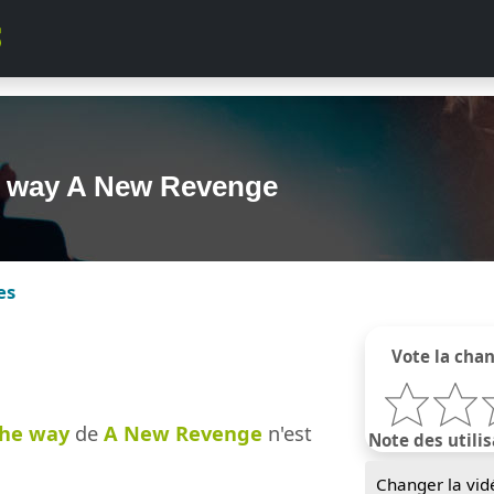
e way A New Revenge
es
Vote la cha
he way
de
A New Revenge
n'est
Note des utilis
Changer la vid