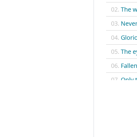
02.
The 
03.
Never
04.
Glori
05.
The e
06.
Falle
07.
Only 
08.
Enemi
09.
Here'
10.
Scars