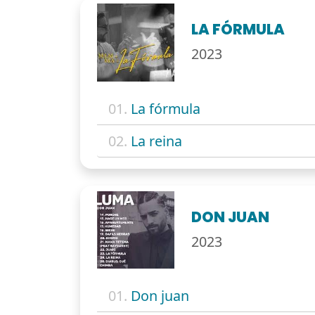
LA FÓRMULA
2023
01.
La fórmula
02.
La reina
DON JUAN
2023
01.
Don juan