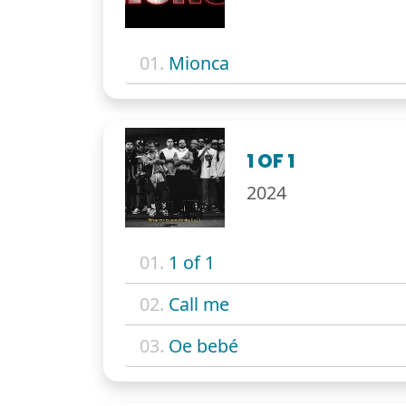
01.
Mionca
1 OF 1
2024
01.
1 of 1
02.
Call me
03.
Oe bebé