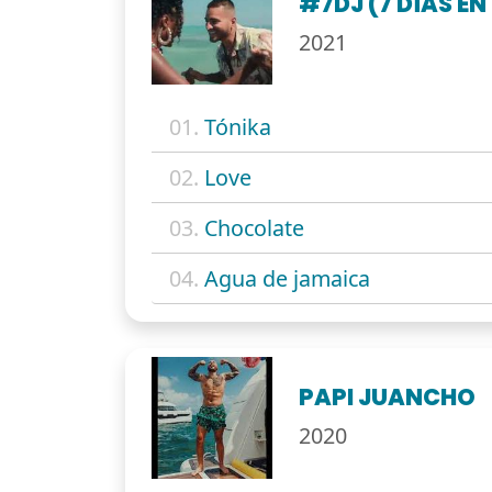
#7DJ (7 DÍAS E
2021
01.
Tónika
02.
Love
03.
Chocolate
04.
Agua de jamaica
PAPI JUANCHO
2020