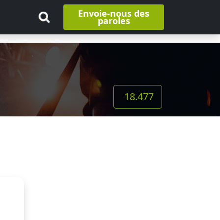
Envoie-nous des
paroles
18.477