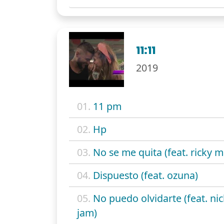
11:11
2019
01.
11 pm
02.
Hp
03.
No se me quita (feat. ricky m
04.
Dispuesto (feat. ozuna)
05.
No puedo olvidarte (feat. ni
jam)