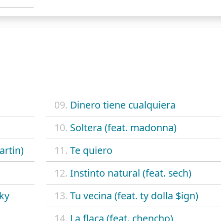
09.
Dinero tiene cualquiera
10.
Soltera (feat. madonna)
artin)
11.
Te quiero
12.
Instinto natural (feat. sech)
cky
13.
Tu vecina (feat. ty dolla $ign)
14.
La flaca (feat. chencho)