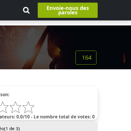
Envoie-nous des
paroles
164
nson:
ateurs: 0.0/10 - Le nombre total de votes: 0
éo(
1
de 3)