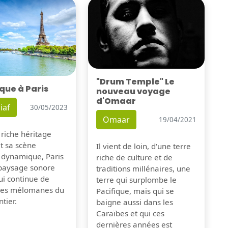
"Drum Temple" Le
que à Paris
nouveau voyage
d'Omaar
iaf
30/05/2023
Omaar
19/04/2021
 riche héritage
et sa scène
Il vient de loin, d'une terre
 dynamique, Paris
riche de culture et de
 paysage sonore
traditions millénaires, une
ui continue de
terre qui surplombe le
 les mélomanes du
Pacifique, mais qui se
tier.
baigne aussi dans les
Caraïbes et qui ces
dernières années est