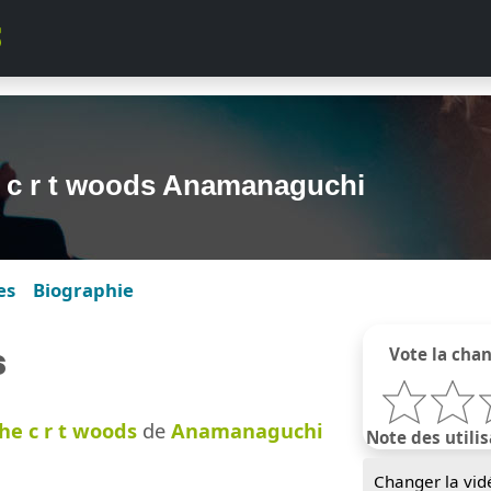
e c r t woods Anamanaguchi
es
Biographie
s
Vote la cha
he c r t woods
de
Anamanaguchi
Note des utilis
Changer la vid