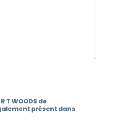
12.
Tear
13.
We di
14.
[ l o 
C R T WOODS de
alement présent dans