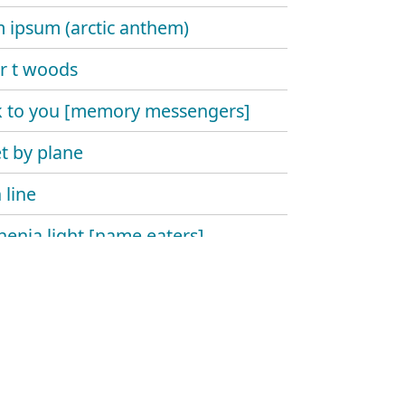
 ipsum (arctic anthem)
 r t woods
 to you [memory messengers]
t by plane
 line
enia light [name eaters]
riting incorporate
y own
 you