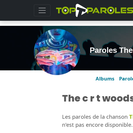
Paroles Th
Albums
Parol
The c r t wood
Les paroles de la chanson
T
n'est pas encore disponible.