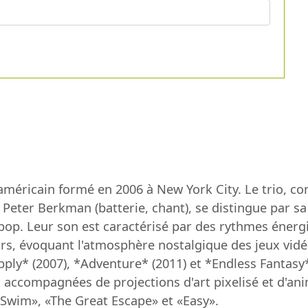
éricain formé en 2006 à New York City. Le trio, com
t Peter Berkman (batterie, chant), se distingue par 
-pop. Leur son est caractérisé par des rythmes éner
eurs, évoquant l'atmosphère nostalgique des jeux vi
pply* (2007), *Adventure* (2011) et *Endless Fantasy
 accompagnées de projections d'art pixelisé et d'ani
 «Swim», «The Great Escape» et «Easy».