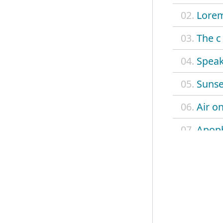
02.
Lorem
03.
The c
04.
Speak
05.
Sunse
06.
Air on
07.
Apoph
08.
Overw
09.
B s x
10.
On m
11.
Up to