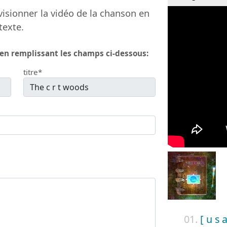
isionner la vidéo de la chanson en
texte.
 en remplissant les champs ci-dessous:
titre*
01.
[ u s a