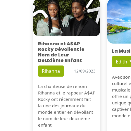
Rihanna et A$AP
Rocky Dévoilent le
La Musi
Nom de Leur
Deuxième Enfant
Edith P
Rihanna
12/09/2023
Avec son
culturel 
La chanteuse de renom
musicale
Rihanna et le rappeur A$AP
offre un
Rocky ont récemment fait
unique q
la une des journaux du
captiver
monde entier en dévoilant
monde en
le nom de leur deuxième
enfant.