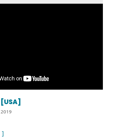
[USA]
2019
 ]