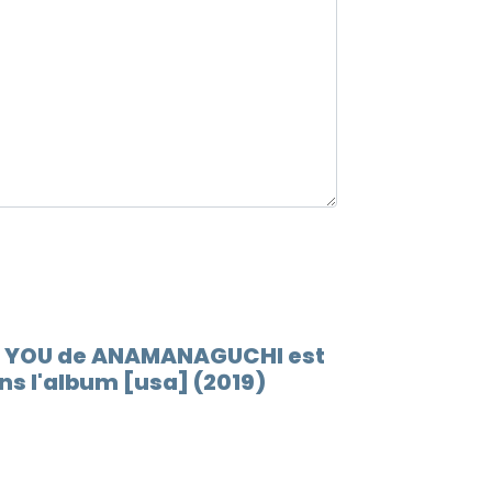
12.
Tear
13.
We di
14.
[ l o 
TO YOU de ANAMANAGUCHI est
s l'album [usa] (2019)