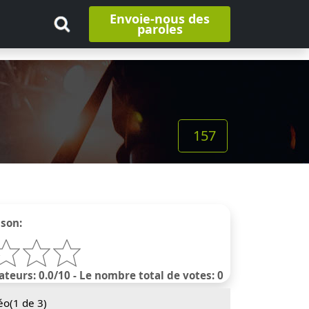
Envoie-nous des
paroles
157
nson:
ateurs: 0.0/10 - Le nombre total de votes: 0
éo(
1
de 3)