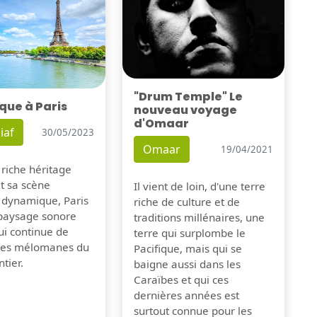
"Drum Temple" Le
que à Paris
nouveau voyage
d'Omaar
iaf
30/05/2023
Omaar
19/04/2021
 riche héritage
et sa scène
Il vient de loin, d'une terre
 dynamique, Paris
riche de culture et de
 paysage sonore
traditions millénaires, une
ui continue de
terre qui surplombe le
 les mélomanes du
Pacifique, mais qui se
tier.
baigne aussi dans les
Caraïbes et qui ces
dernières années est
surtout connue pour les