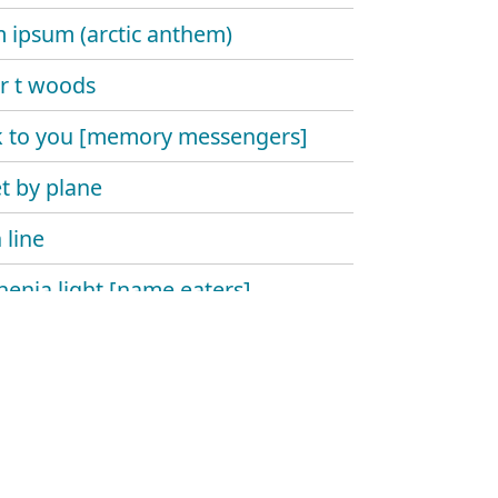
 ipsum (arctic anthem)
 r t woods
 to you [memory messengers]
t by plane
 line
enia light [name eaters]
riting incorporate
y own
 you