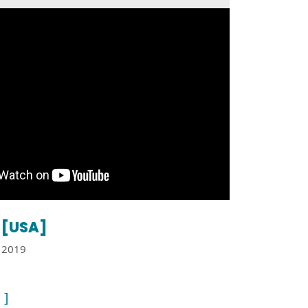
[USA]
2019
 ]