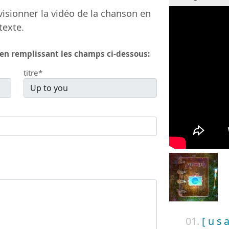
isionner la vidéo de la chanson en
texte.
 en remplissant les champs ci-dessous:
titre*
01.
[ u s a