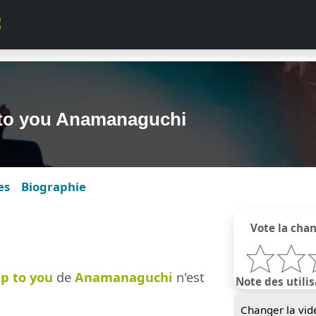
 to you Anamanaguchi
es
Biographie
Vote la cha
p to you
de
Anamanaguchi
n'est
Note des utilis
Changer la vid