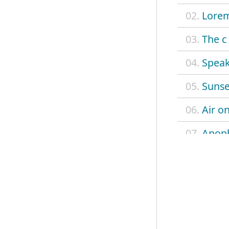
02.
Lorem
03.
The c
04.
Speak
05.
Sunse
06.
Air on
07.
Apoph
08.
Overw
09.
B s x
10.
On m
11.
Up to