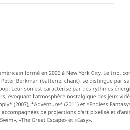
éricain formé en 2006 à New York City. Le trio, com
t Peter Berkman (batterie, chant), se distingue par 
-pop. Leur son est caractérisé par des rythmes éner
eurs, évoquant l'atmosphère nostalgique des jeux vi
pply* (2007), *Adventure* (2011) et *Endless Fantasy
 accompagnées de projections d'art pixelisé et d'ani
 «Swim», «The Great Escape» et «Easy».