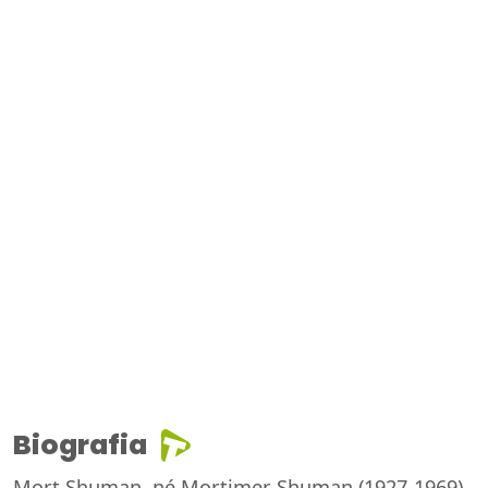
Biografia
Mort Shuman, né Mortimer Shuman (1927-1969),