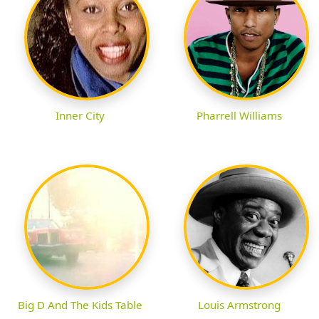
Inner City
Pharrell Williams
Big D And The Kids Table
Louis Armstrong