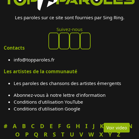
Les paroles sur ce site sont fournies par Sing Ring.
Suivez-nous
Contacts
info@topparoles.fr
Les artistes de la communauté
Les paroles des chansons des artistes émergents
Abonnez-vous à notre lettre d'information
Conditions d'utilisation YouTube
Conditions d'utilisation Google
#
A
B
C
D
E
F
G
H
I
J
K
L
M
N
Voir video
O
P
Q
R
S
T
U
V
W
X
Y
Z