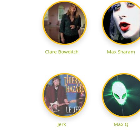
Clare Bowditch
Max Sharam
Jerk
Max Q