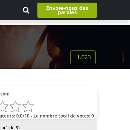
Envoie-nous des
paroles
1.023
nson:
ateurs: 0.0/10 - Le nombre total de votes: 0
éo(
1
de 3)