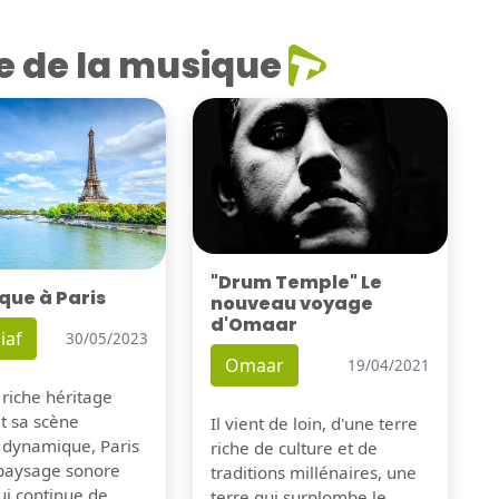
e de la musique
"Drum Temple" Le
que à Paris
nouveau voyage
d'Omaar
iaf
30/05/2023
Omaar
19/04/2021
 riche héritage
et sa scène
Il vient de loin, d'une terre
 dynamique, Paris
riche de culture et de
 paysage sonore
traditions millénaires, une
ui continue de
terre qui surplombe le