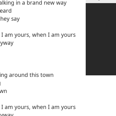
talking in a brand new way
heard
they say
I am yours, when I am yours
nyway
king around this town
g
own
I am yours, when I am yours
nyway