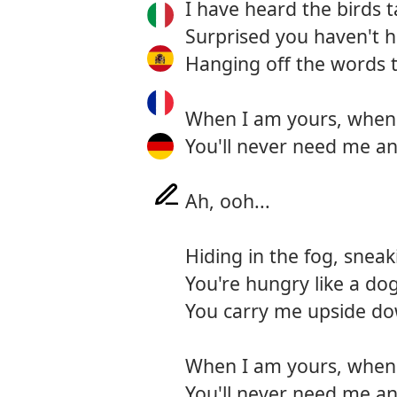
I have heard the birds 
Surprised you haven't 
Hanging off the words 
When I am yours, when 
You'll never need me a
Ah, ooh...
Hiding in the fog, snea
You're hungry like a do
You carry me upside d
When I am yours, when 
You'll never need me a