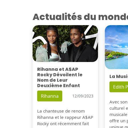
Actualités du mond
Rihanna et A$AP
Rocky Dévoilent le
La Musi
Nom de Leur
Deuxième Enfant
Edith P
Rihanna
12/09/2023
Avec son
culturel 
La chanteuse de renom
musicale
Rihanna et le rappeur A$AP
offre un
Rocky ont récemment fait
unique q