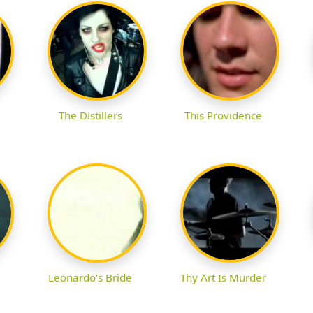
The Distillers
This Providence
Leonardo's Bride
Thy Art Is Murder