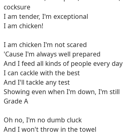
cocksure
I am tender, I'm exceptional
I am chicken!
I am chicken I'm not scared
'Cause I'm always well prepared
And I feed all kinds of people every day
I can cackle with the best
And I'll tackle any test
Showing even when I'm down, I'm still
Grade A
Oh no, I'm no dumb cluck
And I won't throw in the towel