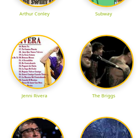
Arthur Conley
Subway
Jenni Rivera
The Briggs