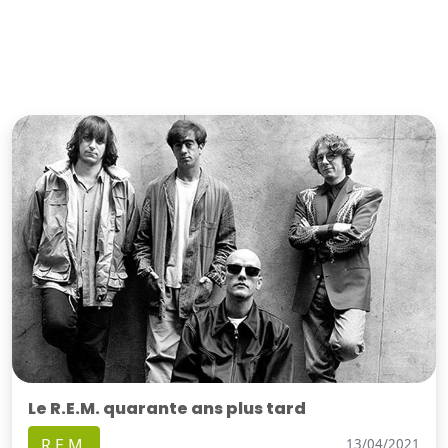
Le R.E.M. quarante ans plus tard
R.E.M.
13/04/2021