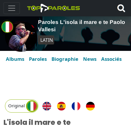
Paroles L'isola il mare e te Paolo
Vallesi
LATIN
Albums
Paroles
Biographie
News
Associés
Original
L'isola il mare e te