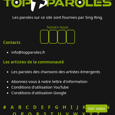
Les paroles sur ce site sont fournies par Sing Ring.
Suivez-nous
Contacts
info@topparoles.fr
Les artistes de la communauté
Les paroles des chansons des artistes émergents
Abonnez-vous à notre lettre d'information
Conditions d'utilisation YouTube
Conditions d'utilisation Google
#
A
B
C
D
E
F
G
H
I
J
K
L
M
N
Voir video
O
P
Q
R
S
T
U
V
W
X
Y
Z