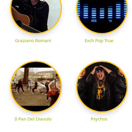
Graziano Romani
Exch Pop True
Il Pan Del Diavolo
Psychos