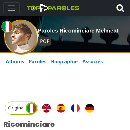
Paroles Ricominciare Melmeat
POP
Albums
Paroles
Biographie
Associés
Original
Ricominciare