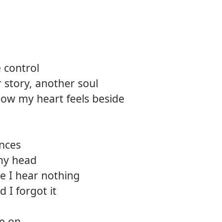
 control
 story, another soul
how my heart feels beside
nces
 my head
e I hear nothing
d I forgot it
ve on