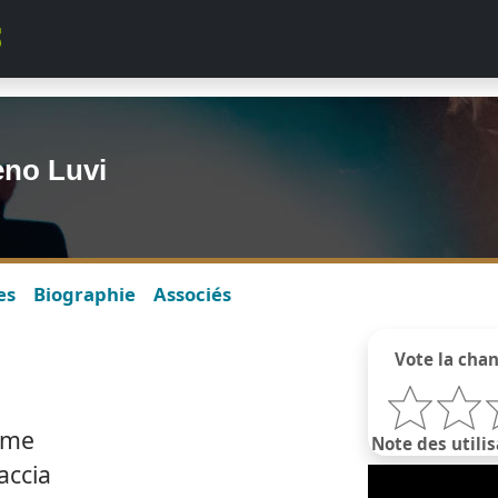
eno Luvi
es
Biographie
Associés
Vote la cha
i me
Note des utilis
accia