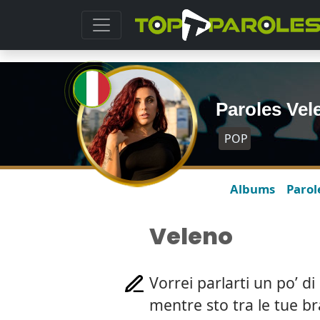
Paroles Vel
POP
Albums
Parol
Veleno
Vorrei parlarti un po’ d
mentre sto tra le tue br