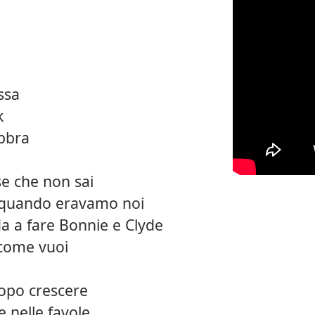
ssa
k
abbra
ose che non sai
 quando eravamo noi
da a fare Bonnie e Clyde
 come vuoi
dopo crescere
e nelle favole,