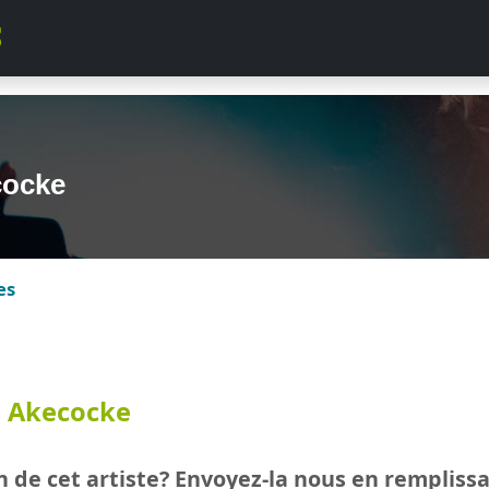
cocke
es
e
Akecocke
 de cet artiste? Envoyez-la nous en rempliss