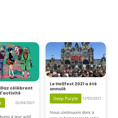
Le Hellfest 2021 a été
illaz célèbrent
annulé
d'activité
Deep Purple
12/03/2021
z
02/04/2021
Nous continuons donc à
bums à leur actif,
voir un balancement entre