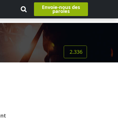
Envoie-nous des
paroles
2.336
ant