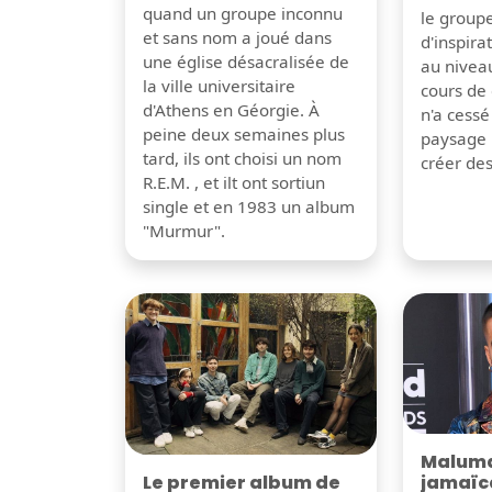
quand un groupe inconnu
le group
et sans nom a joué dans
d'inspira
une église désacralisée de
au nivea
la ville universitaire
cours de 
d'Athens en Géorgie. À
n'a cessé
peine deux semaines plus
paysage 
tard, ils ont choisi un nom
créer de
R.E.M. , et ilt ont sortiun
single et en 1983 un album
"Murmur".
Maluma 
Le premier album de
jamaïc