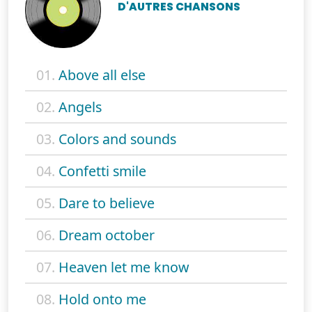
D'AUTRES CHANSONS
01.
Above all else
02.
Angels
03.
Colors and sounds
04.
Confetti smile
05.
Dare to believe
06.
Dream october
07.
Heaven let me know
08.
Hold onto me