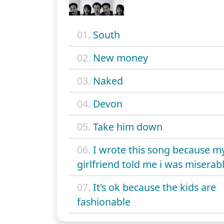
01.
South
02.
New money
03.
Naked
04.
Devon
05.
Take him down
06.
I wrote this song because m
girlfriend told me i was miserab
07.
It's ok because the kids are
fashionable