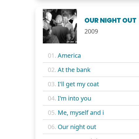
OUR NIGHT OUT
2009
01.
America
02.
At the bank
03.
I'll get my coat
04.
I'm into you
05.
Me, myself and i
06.
Our night out