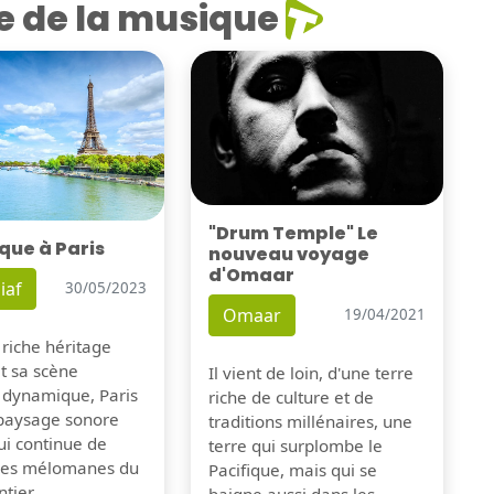
e de la musique
"Drum Temple" Le
que à Paris
nouveau voyage
d'Omaar
iaf
30/05/2023
Omaar
19/04/2021
 riche héritage
et sa scène
Il vient de loin, d'une terre
 dynamique, Paris
riche de culture et de
 paysage sonore
traditions millénaires, une
ui continue de
terre qui surplombe le
 les mélomanes du
Pacifique, mais qui se
tier.
baigne aussi dans les