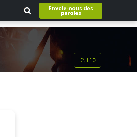
Envoie-nous des
paroles
2.110