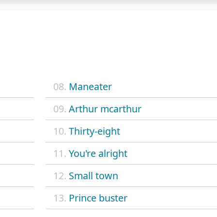
08.
Maneater
09.
Arthur mcarthur
10.
Thirty-eight
11.
You're alright
12.
Small town
13.
Prince buster