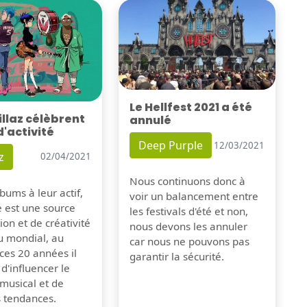
Le Hellfest 2021 a été
illaz célèbrent
annulé
d'activité
Deep Purple
12/03/2021
z
02/04/2021
Nous continuons donc à
bums à leur actif,
voir un balancement entre
e est une source
les festivals d'été et non,
tion et de créativité
nous devons les annuler
u mondial, au
car nous ne pouvons pas
ces 20 années il
garantir la sécurité.
 d'influencer le
musical et de
s tendances.