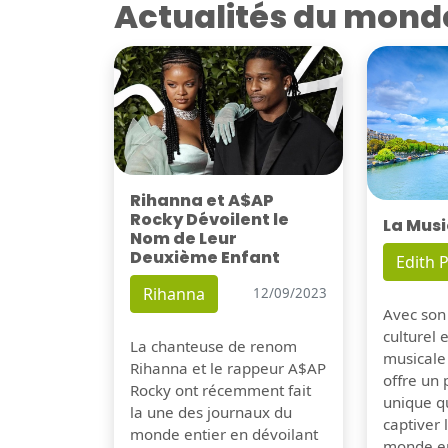
Actualités du mond
Rihanna et A$AP
Rocky Dévoilent le
La Musi
Nom de Leur
Deuxième Enfant
Edith P
Rihanna
12/09/2023
Avec son
culturel 
La chanteuse de renom
musicale
Rihanna et le rappeur A$AP
offre un
Rocky ont récemment fait
unique q
la une des journaux du
captiver
monde entier en dévoilant
monde en