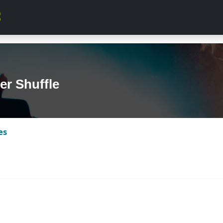
r Shuffle
es