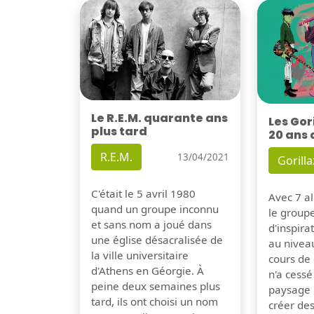
Le R.E.M. quarante ans
Les Gor
plus tard
20 ans 
R.E.M.
13/04/2021
Gorilla
C'était le 5 avril 1980
Avec 7 al
quand un groupe inconnu
le group
et sans nom a joué dans
d'inspira
une église désacralisée de
au nivea
la ville universitaire
cours de 
d'Athens en Géorgie. À
n'a cessé
peine deux semaines plus
paysage 
tard, ils ont choisi un nom
créer de