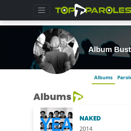
Album Buste
Albums
Parol
Albums
NAKED
2014