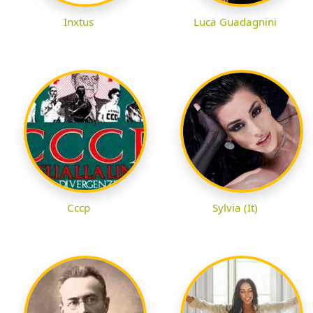
Inxtus
Luca Guadagnini
Cccp
Sylvia (It)