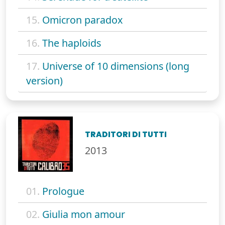
15.
Omicron paradox
16.
The haploids
17.
Universe of 10 dimensions (long
version)
TRADITORI DI TUTTI
2013
01.
Prologue
02.
Giulia mon amour