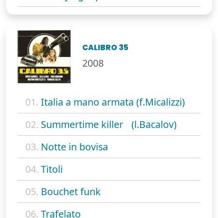
CALIBRO 35
2008
01.
Italia a mano armata (f.Micalizzi)
02.
Summertime killer (l.Bacalov)
03.
Notte in bovisa
04.
Titoli
05.
Bouchet funk
06.
Trafelato