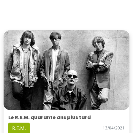
Le R.E.M. quarante ans plus tard
R.E.M.
13/04/2021