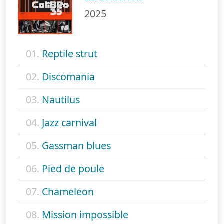
2025
01.
Reptile strut
02.
Discomania
03.
Nautilus
04.
Jazz carnival
05.
Gassman blues
06.
Pied de poule
07.
Chameleon
08.
Mission impossible