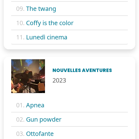
09.
The twang
10.
Coffy is the color
11.
Lunedì cinema
NOUVELLES AVENTURES
2023
01.
Apnea
02.
Gun powder
03.
Ottofante