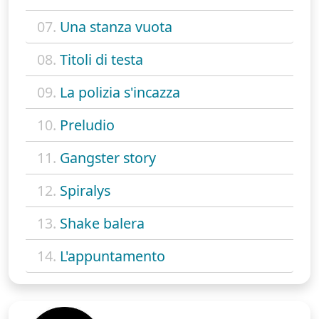
07.
Una stanza vuota
08.
Titoli di testa
09.
La polizia s'incazza
10.
Preludio
11.
Gangster story
12.
Spiralys
13.
Shake balera
14.
L'appuntamento