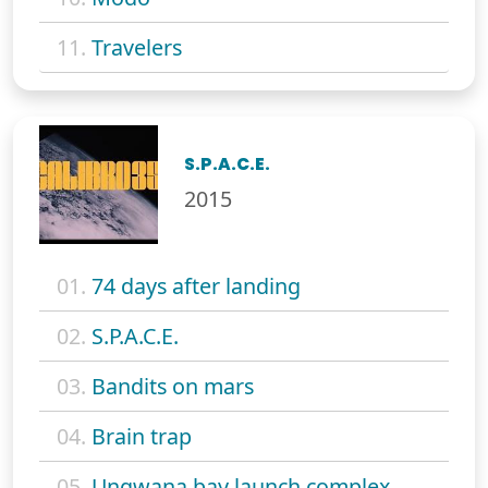
11.
Travelers
S.P.A.C.E.
2015
01.
74 days after landing
02.
S.P.A.C.E.
03.
Bandits on mars
04.
Brain trap
05.
Ungwana bay launch complex