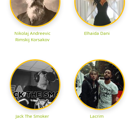
Nikolaj Andreevic
Elhaida Dani
Rimskij Korsakov
Jack The Smoker
Lacrim