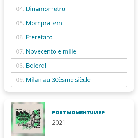
04.
Dinamometro
05.
Mompracem
06.
Eteretaco
07.
Novecento e mille
08.
Bolero!
09.
Milan au 30èsme siècle
POST MOMENTUM EP
2021