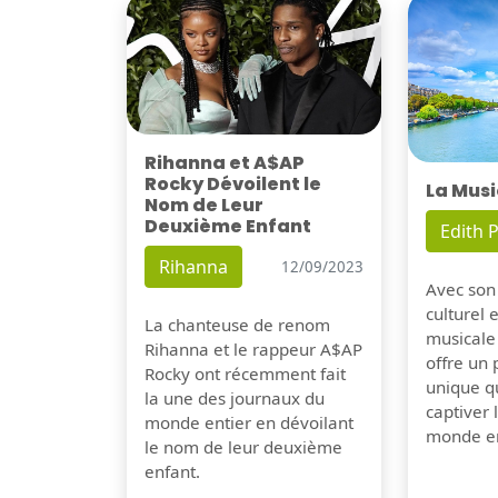
Rihanna et A$AP
Rocky Dévoilent le
La Musi
Nom de Leur
Deuxième Enfant
Edith P
Rihanna
12/09/2023
Avec son
culturel 
La chanteuse de renom
musicale
Rihanna et le rappeur A$AP
offre un
Rocky ont récemment fait
unique q
la une des journaux du
captiver
monde entier en dévoilant
monde en
le nom de leur deuxième
enfant.