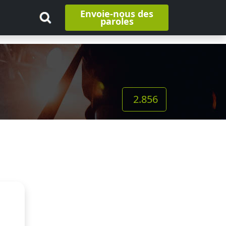
Envoie-nous des
paroles
2.856