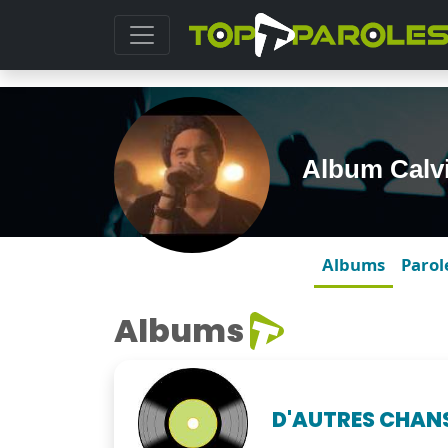
Album Calv
Albums
Parol
Albums
D'AUTRES CHAN