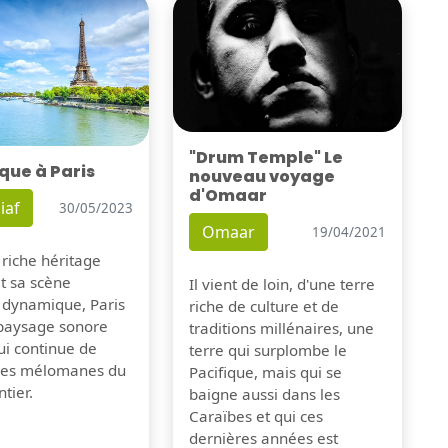
"Drum Temple" Le
que à Paris
nouveau voyage
d'Omaar
iaf
30/05/2023
Omaar
19/04/2021
 riche héritage
et sa scène
Il vient de loin, d'une terre
 dynamique, Paris
riche de culture et de
 paysage sonore
traditions millénaires, une
ui continue de
terre qui surplombe le
 les mélomanes du
Pacifique, mais qui se
tier.
baigne aussi dans les
Caraïbes et qui ces
dernières années est