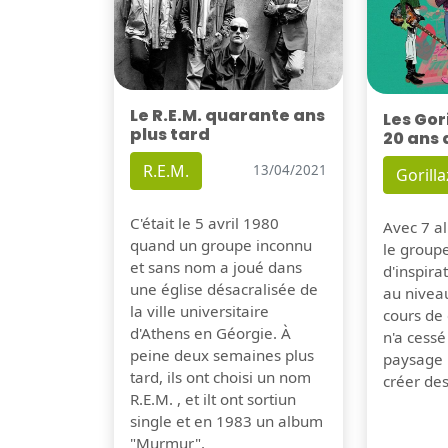
Le R.E.M. quarante ans
Les Gor
plus tard
20 ans 
R.E.M.
13/04/2021
Gorilla
C'était le 5 avril 1980
Avec 7 al
quand un groupe inconnu
le group
et sans nom a joué dans
d'inspira
une église désacralisée de
au nivea
la ville universitaire
cours de 
d'Athens en Géorgie. À
n'a cessé
peine deux semaines plus
paysage 
tard, ils ont choisi un nom
créer de
R.E.M. , et ilt ont sortiun
single et en 1983 un album
"Murmur".