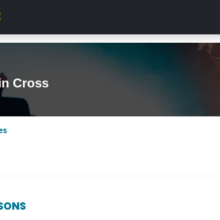
in Cross
es
SONS