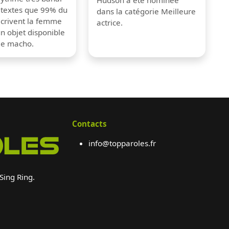
 textes que 99% du
dans la catégorie Meilleure
crivent la femme
actrice.
 objet disponible
me macho.
Contacts
info@topparoles.fr
 Sing Ring.