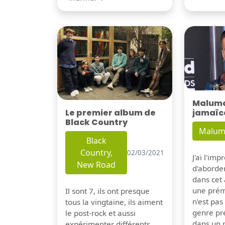
Maluma 
Le premier album de
jamaïc
Black Country
Malum
Black
Country,
02/03/2021
J'ai l'im
New Road
d'aborder
dans cet a
une prém
Il sont 7, ils ont presque
n'est pa
tous la vingtaine, ils aiment
genre pré
le post-rock et aussi
dans un 
expérimenter différents