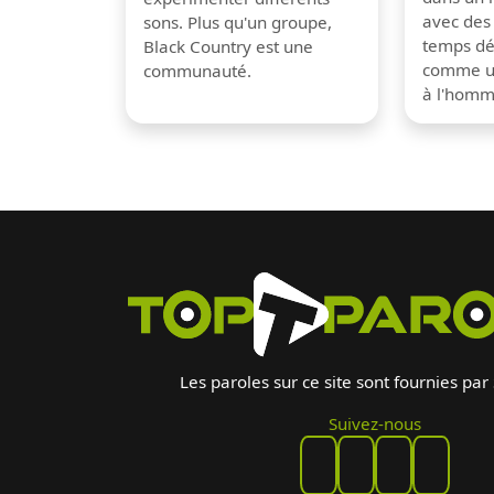
avec des
sons. Plus qu'un groupe,
temps dé
Black Country est une
comme un
communauté.
à l'hom
Les paroles sur ce site sont fournies par
Suivez-nous