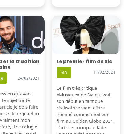
Le premier film de Sia
et la tradition
aine
Sia
11/02/2021
a
24/02/2021
Le film très critiqué
pression qu'avant
«Musique» de Sia qui voit
 le sujet traité
son début en tant que
rticle je dois faire
réalisatrice vient d'être
isse: le reggaeton
nominé comme meilleur
s vraiment mon
film au Golden Globe 2021.
féré, il se réfugie
L'actrice principale Kate
rythme très banal
Hudson a été nominée