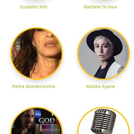
Scudetto 900
Rachele Di Vaia
Pietra Montecorvino
Malika Ayane