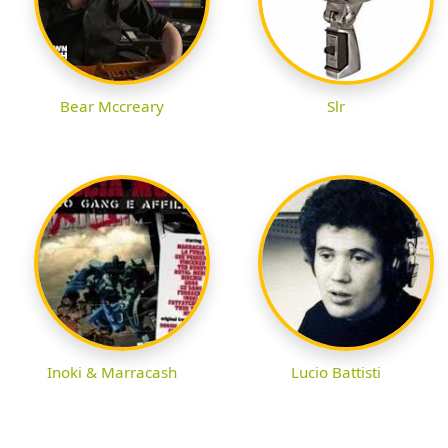
Bear Mccreary
Slr
Inoki & Marracash
Lucio Battisti