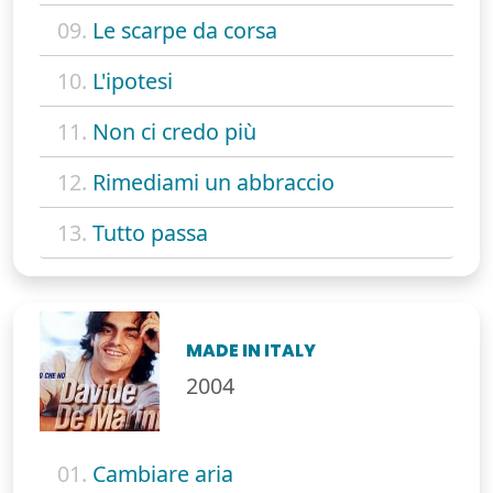
09.
Le scarpe da corsa
10.
L'ipotesi
11.
Non ci credo più
12.
Rimediami un abbraccio
13.
Tutto passa
MADE IN ITALY
2004
01.
Cambiare aria