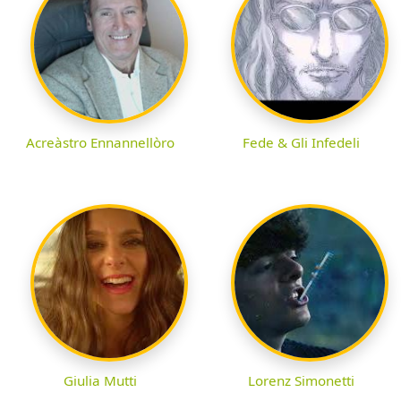
Acreàstro Ennannellòro
Fede & Gli Infedeli
Giulia Mutti
Lorenz Simonetti