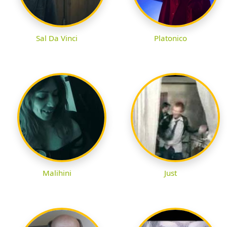
Sal Da Vinci
Platonico
Malihini
Just