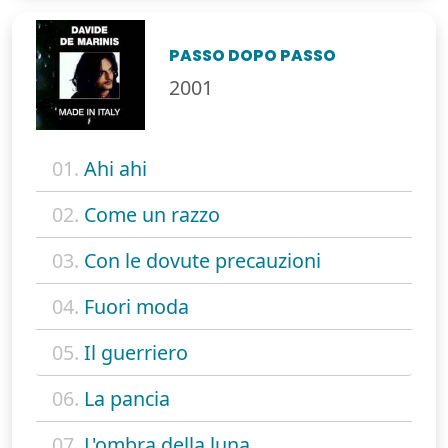
PASSO DOPO PASSO
2001
01.
Ahi ahi
02.
Come un razzo
03.
Con le dovute precauzioni
04.
Fuori moda
05.
Il guerriero
06.
La pancia
07.
L'ombra della luna