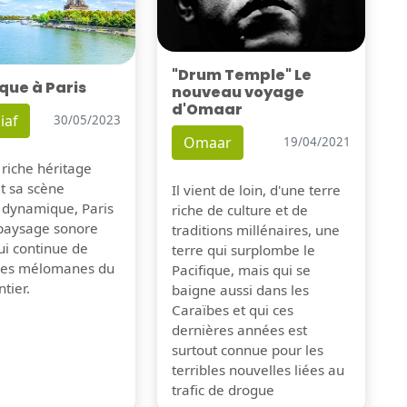
"Drum Temple" Le
que à Paris
nouveau voyage
d'Omaar
iaf
30/05/2023
Omaar
19/04/2021
 riche héritage
et sa scène
Il vient de loin, d'une terre
 dynamique, Paris
riche de culture et de
 paysage sonore
traditions millénaires, une
ui continue de
terre qui surplombe le
 les mélomanes du
Pacifique, mais qui se
tier.
baigne aussi dans les
Caraïbes et qui ces
dernières années est
surtout connue pour les
terribles nouvelles liées au
trafic de drogue