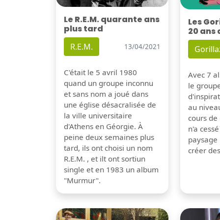
Le R.E.M. quarante ans
Les Gor
plus tard
20 ans 
R.E.M.
13/04/2021
Gorilla
C'était le 5 avril 1980
Avec 7 al
quand un groupe inconnu
le group
et sans nom a joué dans
d'inspira
une église désacralisée de
au nivea
la ville universitaire
cours de 
d'Athens en Géorgie. À
n'a cessé
peine deux semaines plus
paysage 
tard, ils ont choisi un nom
créer de
R.E.M. , et ilt ont sortiun
single et en 1983 un album
"Murmur".