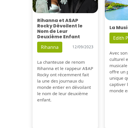
Rihanna et A$AP
Rocky Dévoilent le
La Musi
Nom de Leur
Deuxième Enfant
Edith P
Rihanna
12/09/2023
Avec son
culturel 
La chanteuse de renom
musicale
Rihanna et le rappeur A$AP
offre un
Rocky ont récemment fait
unique q
la une des journaux du
captiver
monde entier en dévoilant
monde en
le nom de leur deuxième
enfant.