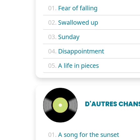
01.
Fear of falling
02.
Swallowed up
03.
Sunday
04.
Disappointment
05.
A life in pieces
D'AUTRES CHAN
01.
A song for the sunset