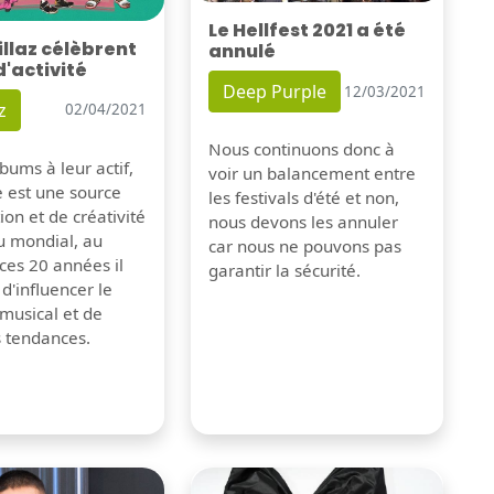
Le Hellfest 2021 a été
illaz célèbrent
annulé
d'activité
Deep Purple
12/03/2021
z
02/04/2021
Nous continuons donc à
bums à leur actif,
voir un balancement entre
e est une source
les festivals d'été et non,
tion et de créativité
nous devons les annuler
u mondial, au
car nous ne pouvons pas
ces 20 années il
garantir la sécurité.
 d'influencer le
musical et de
s tendances.