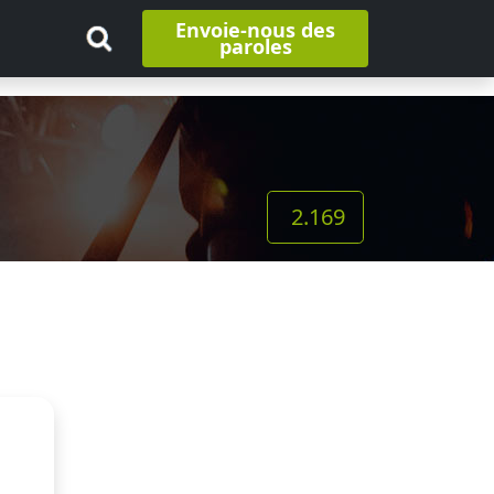
Envoie-nous des
paroles
2.169