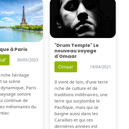
"Drum Temple" Le
que à Paris
nouveau voyage
d'Omaar
iaf
30/05/2023
Omaar
19/04/2021
 riche héritage
et sa scène
Il vient de loin, d'une terre
 dynamique, Paris
riche de culture et de
 paysage sonore
traditions millénaires, une
ui continue de
terre qui surplombe le
 les mélomanes du
Pacifique, mais qui se
tier.
baigne aussi dans les
Caraïbes et qui ces
dernières années est