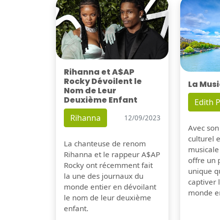
Rihanna et A$AP
Rocky Dévoilent le
La Musi
Nom de Leur
Deuxième Enfant
Edith P
Rihanna
12/09/2023
Avec son
culturel 
La chanteuse de renom
musicale
Rihanna et le rappeur A$AP
offre un
Rocky ont récemment fait
unique q
la une des journaux du
captiver
monde entier en dévoilant
monde en
le nom de leur deuxième
enfant.