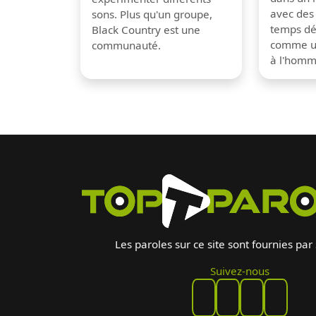
avec des
sons. Plus qu'un groupe,
temps dé
Black Country est une
comme un
communauté.
à l'hom
Les paroles sur ce site sont fournies par
Suivez-nous