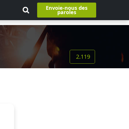
Envoie-nous des
paroles
2.119