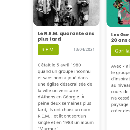
Le R.E.M. quarante ans
Les Gor
plus tard
20 ans 
R.E.M.
13/04/2021
Gorilla
C'était le 5 avril 1980
Avec 7 al
quand un groupe inconnu
le group
et sans nom a joué dans
d'inspira
une église désacralisée de
au nivea
la ville universitaire
cours de 
d'Athens en Géorgie. À
n'a cessé
peine deux semaines plus
paysage 
tard, ils ont choisi un nom
créer de
R.E.M. , et ilt ont sortiun
single et en 1983 un album
"Murmur".