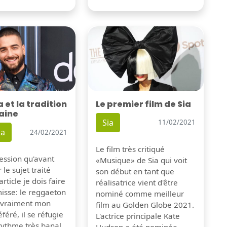
Le premier film de Sia
et la tradition
aine
Sia
11/02/2021
a
24/02/2021
Le film très critiqué
pression qu'avant
«Musique» de Sia qui voit
 le sujet traité
son début en tant que
rticle je dois faire
réalisatrice vient d'être
isse: le reggaeton
nominé comme meilleur
s vraiment mon
film au Golden Globe 2021.
féré, il se réfugie
L'actrice principale Kate
rythme très banal
Hudson a été nominée