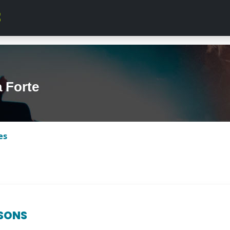
 Forte
es
SONS