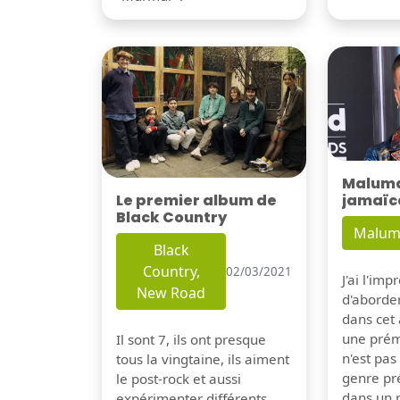
Maluma 
Le premier album de
jamaïc
Black Country
Malum
Black
Country,
02/03/2021
J'ai l'im
New Road
d'aborder
dans cet a
une prém
Il sont 7, ils ont presque
n'est pa
tous la vingtaine, ils aiment
genre pré
le post-rock et aussi
dans un 
expérimenter différents