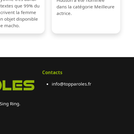
 textes que 99% du
dans la catégorie Meilleure
crivent la femme
actrice.
 objet disponible
me macho.
Contacts
info@topparoles.fr
 Sing Ring.