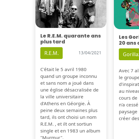
Le R.E.M. quarante ans
Les Gor
plus tard
20 ans 
R.E.M.
13/04/2021
Gorilla
C'était le 5 avril 1980
Avec 7 al
quand un groupe inconnu
le group
et sans nom a joué dans
d'inspira
une église désacralisée de
au nivea
la ville universitaire
cours de 
d'Athens en Géorgie. À
n'a cessé
peine deux semaines plus
paysage 
tard, ils ont choisi un nom
créer de
R.E.M. , et ilt ont sortiun
single et en 1983 un album
"Murmur".