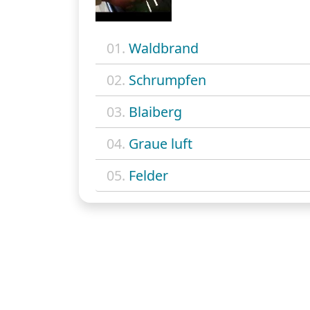
01.
Waldbrand
02.
Schrumpfen
03.
Blaiberg
04.
Graue luft
05.
Felder