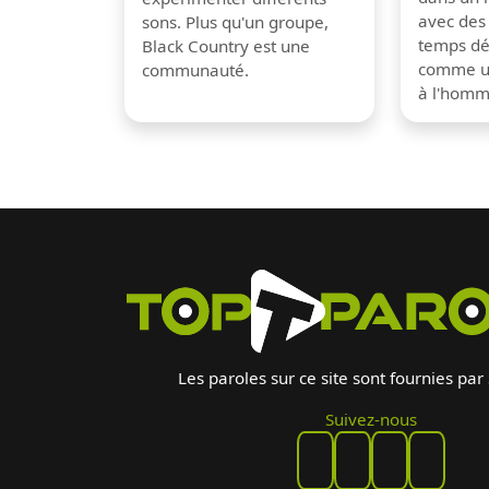
avec des
sons. Plus qu'un groupe,
temps dé
Black Country est une
comme un
communauté.
à l'hom
Les paroles sur ce site sont fournies par
Suivez-nous