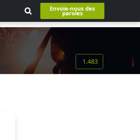
Envoie-nous des
paroles
1.483