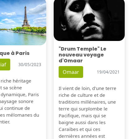
"Drum Temple" Le
que à Paris
nouveau voyage
d'Omaar
iaf
30/05/2023
Omaar
19/04/2021
 riche héritage
et sa scène
Il vient de loin, d'une terre
 dynamique, Paris
riche de culture et de
 paysage sonore
traditions millénaires, une
ui continue de
terre qui surplombe le
 les mélomanes du
Pacifique, mais qui se
tier.
baigne aussi dans les
Caraïbes et qui ces
dernières années est