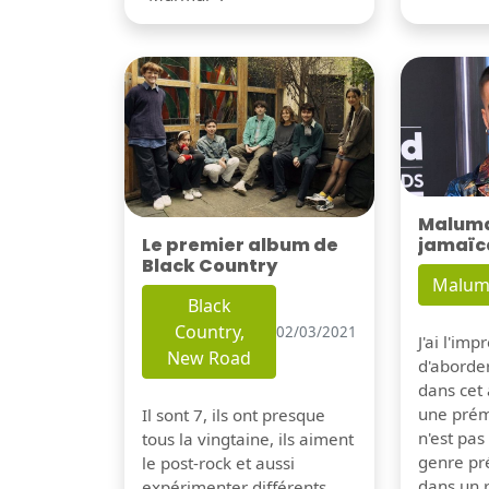
Maluma 
Le premier album de
jamaïc
Black Country
Malum
Black
Country,
02/03/2021
J'ai l'im
New Road
d'aborder
dans cet a
une prém
Il sont 7, ils ont presque
n'est pa
tous la vingtaine, ils aiment
genre pré
le post-rock et aussi
dans un 
expérimenter différents