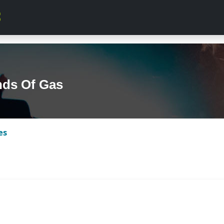
nds Of Gas
es