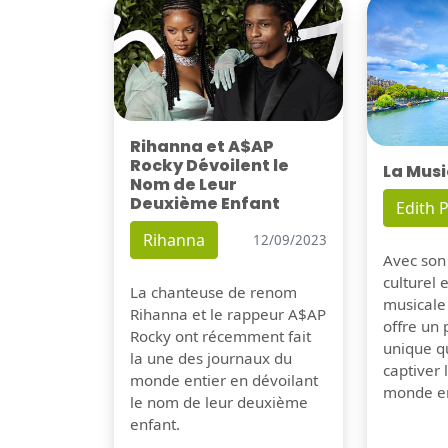
Rihanna et A$AP
Rocky Dévoilent le
La Musi
Nom de Leur
Deuxième Enfant
Edith P
Rihanna
12/09/2023
Avec son
culturel 
La chanteuse de renom
musicale
Rihanna et le rappeur A$AP
offre un
Rocky ont récemment fait
unique q
la une des journaux du
captiver
monde entier en dévoilant
monde en
le nom de leur deuxième
enfant.