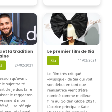
Le premier film de Sia
et la tradition
aine
Sia
11/02/2021
a
24/02/2021
Le film très critiqué
pression qu'avant
«Musique» de Sia qui voit
 le sujet traité
son début en tant que
rticle je dois faire
réalisatrice vient d'être
isse: le reggaeton
nominé comme meilleur
s vraiment mon
film au Golden Globe 2021.
féré, il se réfugie
L'actrice principale Kate
rythme très banal
Hudson a été nominée