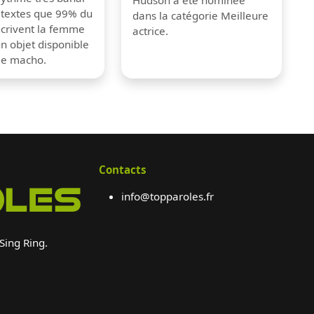
 textes que 99% du
dans la catégorie Meilleure
crivent la femme
actrice.
 objet disponible
me macho.
Contacts
info@topparoles.fr
 Sing Ring.