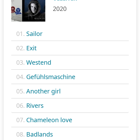
2020
01.
Sailor
02.
Exit
03.
Westend
04.
Gefühlsmaschine
05.
Another girl
06.
Rivers
07.
Chameleon love
08.
Badlands