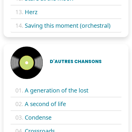
13.
Herz
14.
Saving this moment (orchestral)
D'AUTRES CHANSONS
01.
A generation of the lost
02.
A second of life
03.
Condense
04.
Crossroads