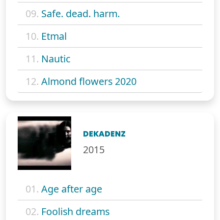
09.
Safe. dead. harm.
10.
Etmal
11.
Nautic
12.
Almond flowers 2020
DEKADENZ
2015
01.
Age after age
02.
Foolish dreams