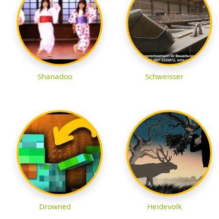
Shanadoo
Schweisser
Drowned
Heidevolk