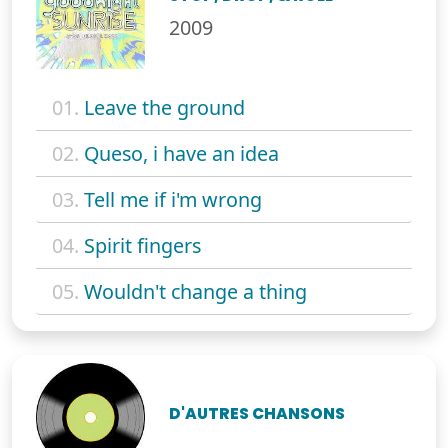
2009
01.
Leave the ground
02.
Queso, i have an idea
03.
Tell me if i'm wrong
04.
Spirit fingers
05.
Wouldn't change a thing
D'AUTRES CHANSONS