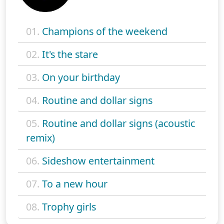
01.
Champions of the weekend
02.
It's the stare
03.
On your birthday
04.
Routine and dollar signs
05.
Routine and dollar signs (acoustic
remix)
06.
Sideshow entertainment
07.
To a new hour
08.
Trophy girls