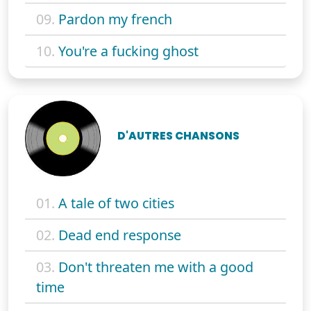
09.
Pardon my french
10.
You're a fucking ghost
D'AUTRES CHANSONS
01.
A tale of two cities
02.
Dead end response
03.
Don't threaten me with a good
time