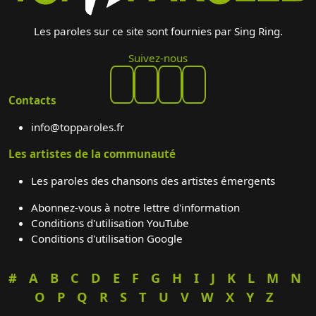
Les paroles sur ce site sont fournies par Sing Ring.
Suivez-nous
Contacts
info@topparoles.fr
Les artistes de la communauté
Les paroles des chansons des artistes émergents
Abonnez-vous à notre lettre d'information
Conditions d'utilisation YouTube
Conditions d'utilisation Google
#
A
B
C
D
E
F
G
H
I
J
K
L
M
N
O
P
Q
R
S
T
U
V
W
X
Y
Z