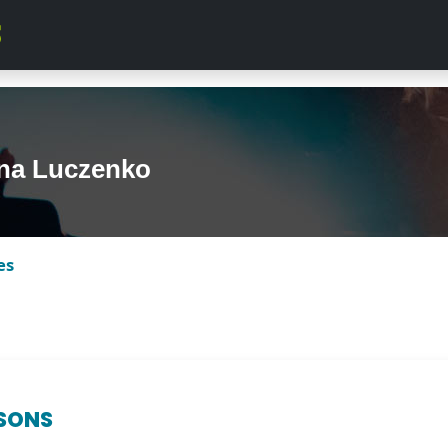
na Luczenko
es
SONS