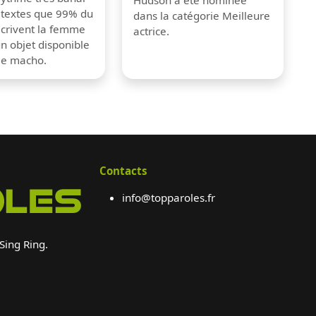
 textes que 99% du
dans la catégorie Meilleure
crivent la femme
actrice.
 objet disponible
me macho.
Contacts
info@topparoles.fr
 Sing Ring.