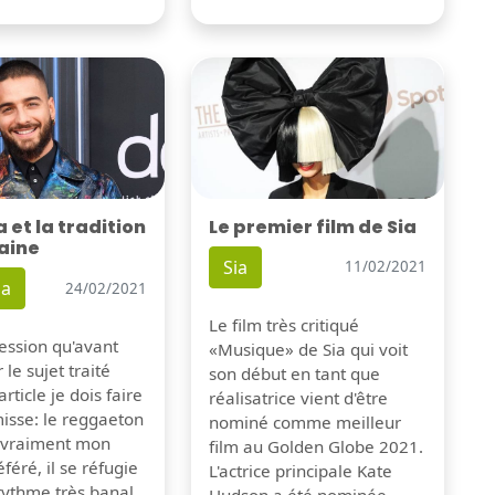
Le premier film de Sia
et la tradition
aine
Sia
11/02/2021
a
24/02/2021
Le film très critiqué
pression qu'avant
«Musique» de Sia qui voit
 le sujet traité
son début en tant que
rticle je dois faire
réalisatrice vient d'être
isse: le reggaeton
nominé comme meilleur
s vraiment mon
film au Golden Globe 2021.
féré, il se réfugie
L'actrice principale Kate
rythme très banal
Hudson a été nominée