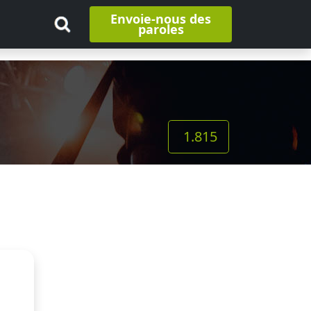
Envoie-nous des
paroles
1.815