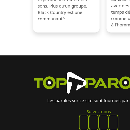
avec des
sons. Plus qu'un groupe,
temps dé
Black Country est une
comme un
communauté.
à l'hom
Les paroles sur ce site sont fournies par
Suivez-nous