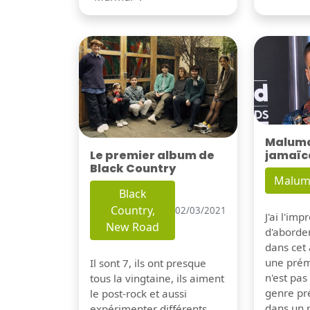
Maluma 
Le premier album de
jamaïc
Black Country
Malum
Black
Country,
02/03/2021
J'ai l'im
New Road
d'aborder
dans cet a
une prém
Il sont 7, ils ont presque
n'est pa
tous la vingtaine, ils aiment
genre pré
le post-rock et aussi
dans un 
expérimenter différents