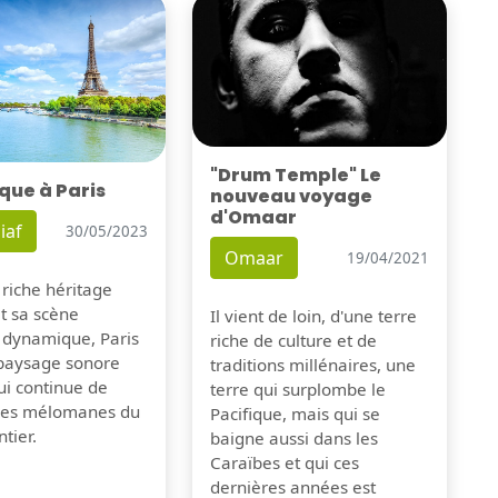
"Drum Temple" Le
que à Paris
nouveau voyage
d'Omaar
iaf
30/05/2023
Omaar
19/04/2021
 riche héritage
et sa scène
Il vient de loin, d'une terre
 dynamique, Paris
riche de culture et de
 paysage sonore
traditions millénaires, une
ui continue de
terre qui surplombe le
 les mélomanes du
Pacifique, mais qui se
tier.
baigne aussi dans les
Caraïbes et qui ces
dernières années est