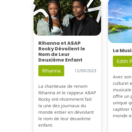
Rihanna et A$AP
Rocky Dévoilent le
La Musi
Nom de Leur
Deuxième Enfant
Edith P
Rihanna
12/09/2023
Avec son
culturel 
La chanteuse de renom
musicale
Rihanna et le rappeur A$AP
offre un
Rocky ont récemment fait
unique q
la une des journaux du
captiver
monde entier en dévoilant
monde en
le nom de leur deuxième
enfant.