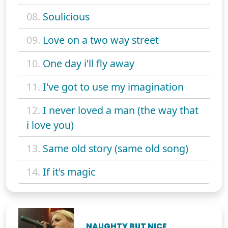
08.
Soulicious
09.
Love on a two way street
10.
One day i'll fly away
11.
I've got to use my imagination
12.
I never loved a man (the way that
i love you)
13.
Same old story (same old song)
14.
If it's magic
NAUGHTY BUT NICE