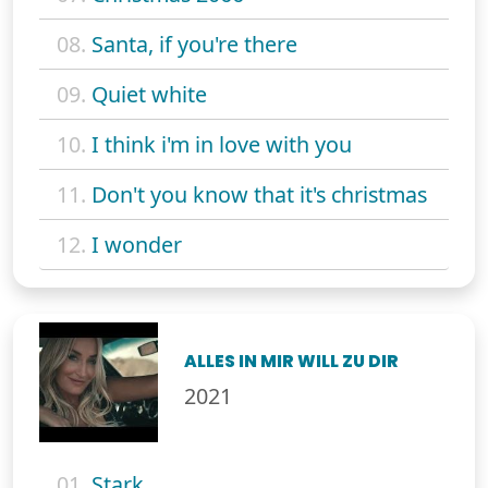
08.
Santa, if you're there
09.
Quiet white
10.
I think i'm in love with you
11.
Don't you know that it's christmas
12.
I wonder
ALLES IN MIR WILL ZU DIR
2021
01.
Stark