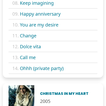
08.
Keep imagining
09.
Happy anniversary
10.
You are my desire
11.
Change
12.
Dolce vita
13.
Call me
14.
Ohhh (private party)
CHRISTMAS IN MY HEART
2005