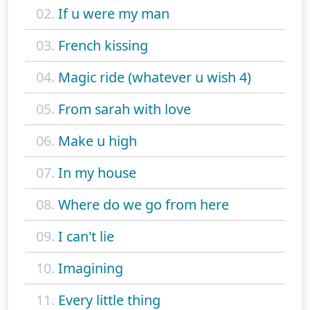
02.
If u were my man
03.
French kissing
04.
Magic ride (whatever u wish 4)
05.
From sarah with love
06.
Make u high
07.
In my house
08.
Where do we go from here
09.
I can't lie
10.
Imagining
11.
Every little thing