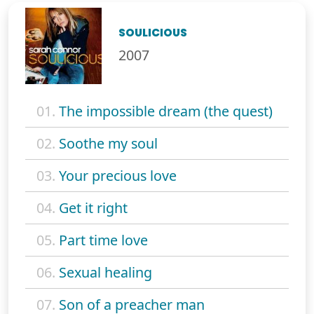
SOULICIOUS
2007
01.
The impossible dream (the quest)
02.
Soothe my soul
03.
Your precious love
04.
Get it right
05.
Part time love
06.
Sexual healing
07.
Son of a preacher man