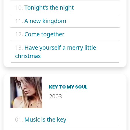
10.
Tonight's the night
11.
A new kingdom
12.
Come together
13.
Have yourself a merry little
christmas
KEY TO MY SOUL
2003
01.
Music is the key