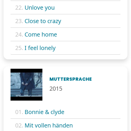
22.
Unlove you
23.
Close to crazy
24.
Come home
25.
I feel lonely
MUTTERSPRACHE
2015
01.
Bonnie & clyde
02.
Mit vollen händen