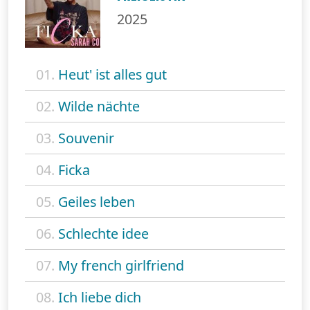
2025
01.
Heut' ist alles gut
02.
Wilde nächte
03.
Souvenir
04.
Ficka
05.
Geiles leben
06.
Schlechte idee
07.
My french girlfriend
08.
Ich liebe dich