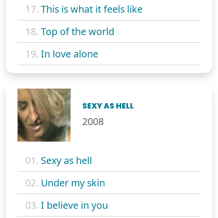
17.
This is what it feels like
18.
Top of the world
19.
In love alone
SEXY AS HELL
2008
01.
Sexy as hell
02.
Under my skin
03.
I believe in you