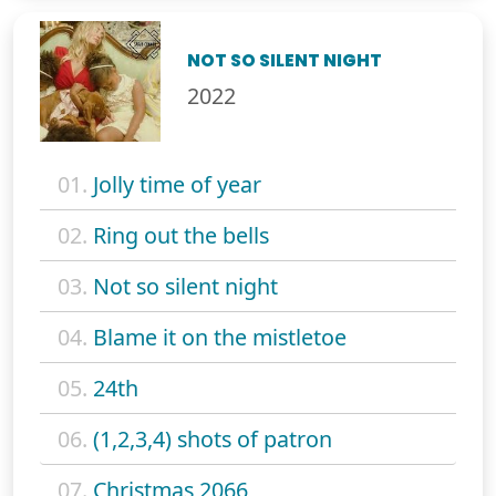
NOT SO SILENT NIGHT
2022
01.
Jolly time of year
02.
Ring out the bells
03.
Not so silent night
04.
Blame it on the mistletoe
05.
24th
06.
(1,2,3,4) shots of patron
07.
Christmas 2066