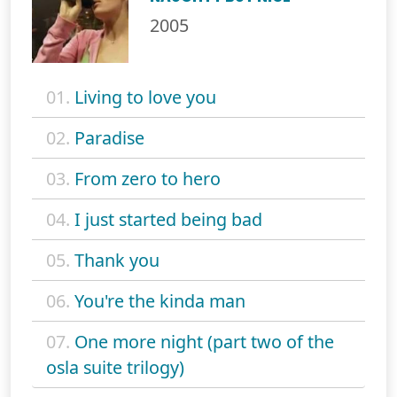
2005
01.
Living to love you
02.
Paradise
03.
From zero to hero
04.
I just started being bad
05.
Thank you
06.
You're the kinda man
07.
One more night (part two of the
osla suite trilogy)