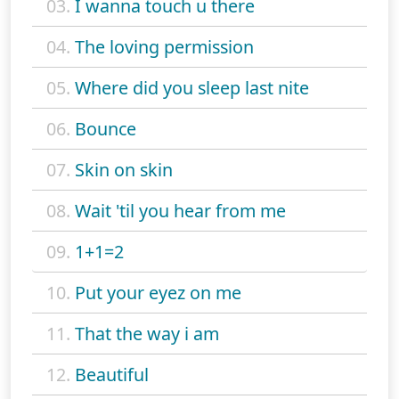
03.
I wanna touch u there
04.
The loving permission
05.
Where did you sleep last nite
06.
Bounce
07.
Skin on skin
08.
Wait 'til you hear from me
09.
1+1=2
10.
Put your eyez on me
11.
That the way i am
12.
Beautiful