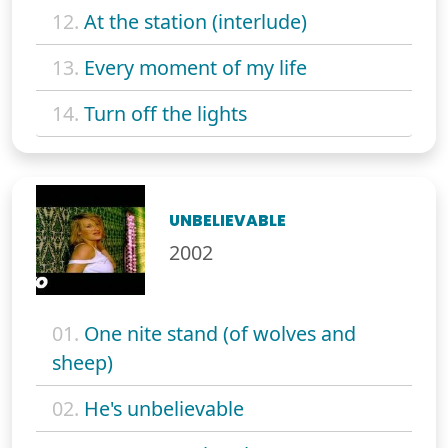
12.
At the station (interlude)
13.
Every moment of my life
14.
Turn off the lights
UNBELIEVABLE
2002
01.
One nite stand (of wolves and
sheep)
02.
He's unbelievable