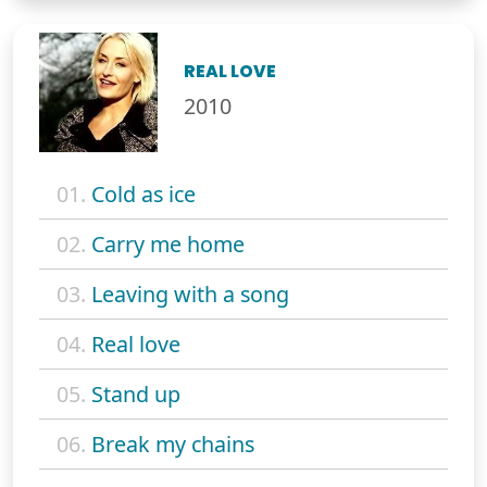
REAL LOVE
2010
01.
Cold as ice
02.
Carry me home
03.
Leaving with a song
04.
Real love
05.
Stand up
06.
Break my chains