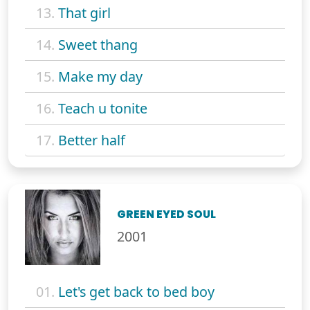
13.
That girl
14.
Sweet thang
15.
Make my day
16.
Teach u tonite
17.
Better half
GREEN EYED SOUL
2001
01.
Let's get back to bed boy