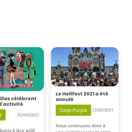
Le Hellfest 2021 a été
illaz célèbrent
annulé
d'activité
Deep Purple
12/03/2021
z
02/04/2021
Nous continuons donc à
bums à leur actif,
voir un balancement entre