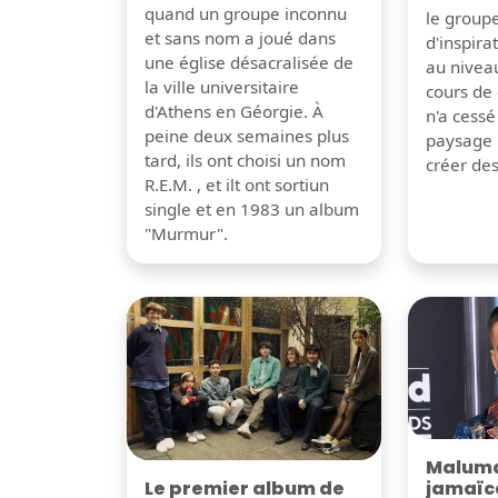
quand un groupe inconnu
le group
et sans nom a joué dans
d'inspira
une église désacralisée de
au nivea
la ville universitaire
cours de 
d'Athens en Géorgie. À
n'a cessé
peine deux semaines plus
paysage 
tard, ils ont choisi un nom
créer de
R.E.M. , et ilt ont sortiun
single et en 1983 un album
"Murmur".
Maluma 
Le premier album de
jamaïc