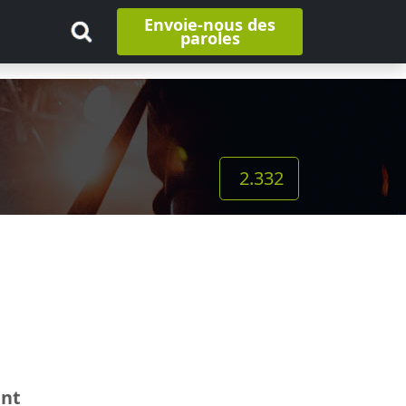
Envoie-nous des
paroles
2.332
ant