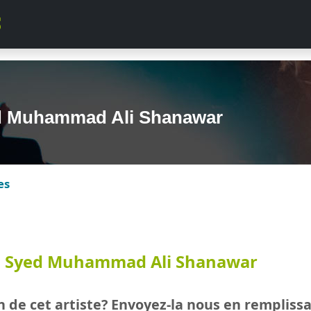
 Muhammad Ali Shanawar
es
e
Syed Muhammad Ali Shanawar
 de cet artiste? Envoyez-la nous en rempliss