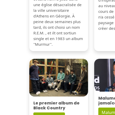
d'inspira
une église désacralisée de
au nivea
la ville universitaire
cours de 
d'Athens en Géorgie. À
n'a cessé
peine deux semaines plus
paysage 
tard, ils ont choisi un nom
créer de
R.E.M. , et ilt ont sortiun
single et en 1983 un album
"Murmur".
Maluma 
Le premier album de
jamaïc
Black Country
Malum