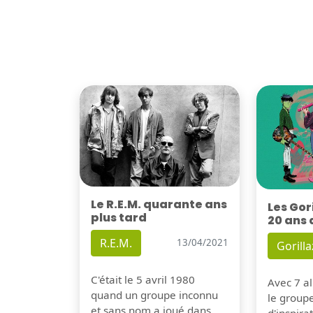
Le R.E.M. quarante ans
Les Gor
plus tard
20 ans 
R.E.M.
13/04/2021
Gorilla
C'était le 5 avril 1980
Avec 7 al
quand un groupe inconnu
le group
et sans nom a joué dans