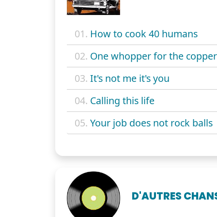
01.
How to cook 40 humans
02.
One whopper for the copper
03.
It's not me it's you
04.
Calling this life
05.
Your job does not rock balls
D'AUTRES CHAN