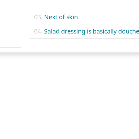
03.
Next of skin
g
04.
Salad dressing is basically douch