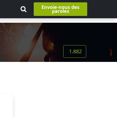
Envoie-nous des
paroles
1.882