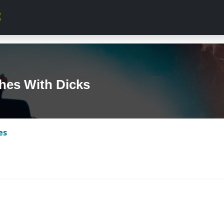
hes With Dicks
es