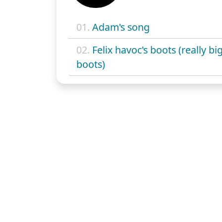
01.
Adam's song
02.
Felix havoc's boots (really bi
boots)