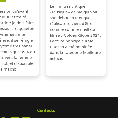
Le film très critiqué
pression qu'avant
«Musique» de Sia qui voit
 le sujet traité
son début en tant que
rticle je dois faire
réalisatrice vient d'être
isse: le reggaeton
nominé comme meilleur
s vraiment mon
film au Golden Globe 2021.
féré, il se réfugie
L'actrice principale Kate
rythme très banal
Hudson a été nominée
 textes que 99% du
dans la catégorie Meilleure
crivent la femme
actrice.
 objet disponible
me macho.
Contacts