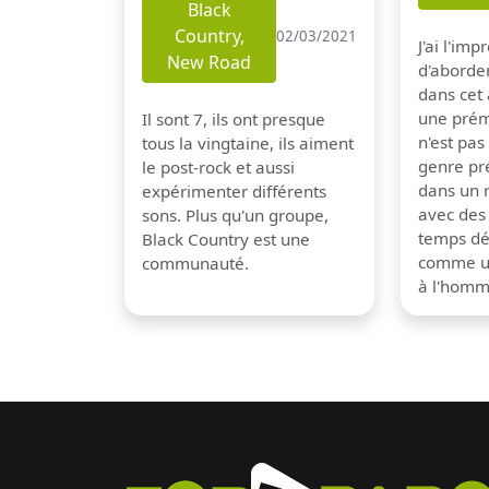
Black
Country,
02/03/2021
J'ai l'im
New Road
d'aborder
dans cet a
une prém
Il sont 7, ils ont presque
n'est pa
tous la vingtaine, ils aiment
genre pré
le post-rock et aussi
dans un 
expérimenter différents
avec des
sons. Plus qu'un groupe,
temps dé
Black Country est une
comme un
communauté.
à l'hom