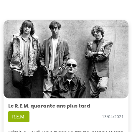
Le R.E.M. quarante ans plus tard
R.E.M.
13/04/2021