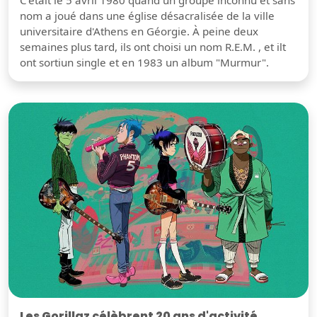
C'était le 5 avril 1980 quand un groupe inconnu et sans
nom a joué dans une église désacralisée de la ville
universitaire d'Athens en Géorgie. À peine deux
semaines plus tard, ils ont choisi un nom R.E.M. , et ilt
ont sortiun single et en 1983 un album "Murmur".
Les Gorillaz célèbrent 20 ans d'activité