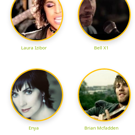
Laura Izibor
Bell X1
Enya
Brian Mcfadden