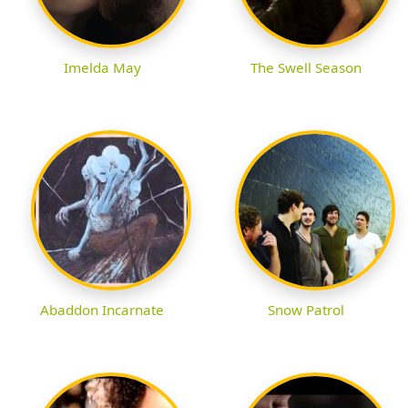
Imelda May
The Swell Season
Abaddon Incarnate
Snow Patrol