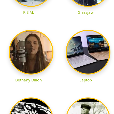
R.E.M.
Glassjaw
Bethany Dillon
Laptop