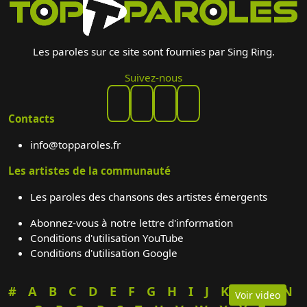
Les paroles sur ce site sont fournies par Sing Ring.
Suivez-nous
Contacts
info@topparoles.fr
Les artistes de la communauté
Les paroles des chansons des artistes émergents
Abonnez-vous à notre lettre d'information
Conditions d'utilisation YouTube
Conditions d'utilisation Google
#
A
B
C
D
E
F
G
H
I
J
K
L
M
N
Voir video