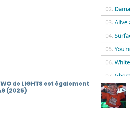
02.
Dama
03.
Alive
04.
Surfa
05.
You're
06.
White
07.
Ghost 
TWO de LIGHTS est également
08.
Take i
A6 (2025)
09.
Drink
10.
Cling
11.
The o