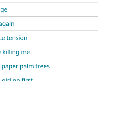
ge
 again
ce tension
 killing me
 paper palm trees
girl on first
t easy
s on the coast
y
ther side of the door