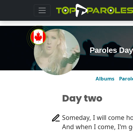
Paroles Day
Albums
Parol
Day two
Someday, I will come 
And when I come, I'm g