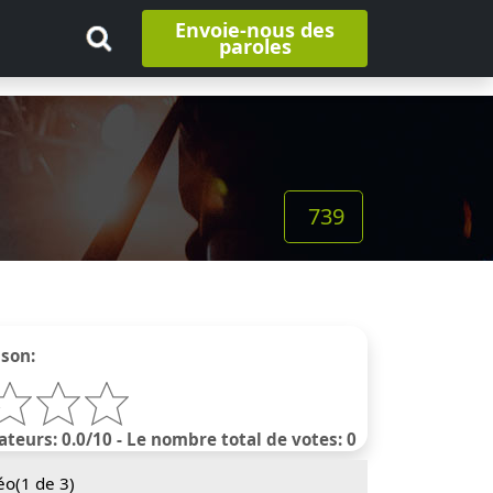
Envoie-nous des
paroles
739
nson:
ateurs: 0.0/10 - Le nombre total de votes: 0
éo(
1
de 3)