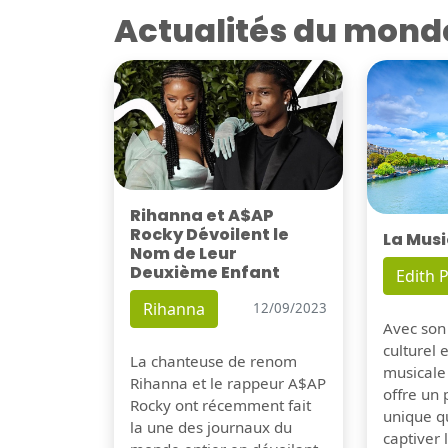
Actualités du mond
Rihanna et A$AP
Rocky Dévoilent le
La Musi
Nom de Leur
Deuxième Enfant
Edith P
Rihanna
12/09/2023
Avec son
culturel 
La chanteuse de renom
musicale
Rihanna et le rappeur A$AP
offre un
Rocky ont récemment fait
unique q
la une des journaux du
captiver