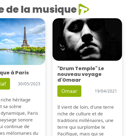
e de la musique
"Drum Temple" Le
que à Paris
nouveau voyage
d'Omaar
iaf
30/05/2023
Omaar
19/04/2021
 riche héritage
et sa scène
Il vient de loin, d'une terre
 dynamique, Paris
riche de culture et de
 paysage sonore
traditions millénaires, une
ui continue de
terre qui surplombe le
 les mélomanes du
Pacifique, mais qui se