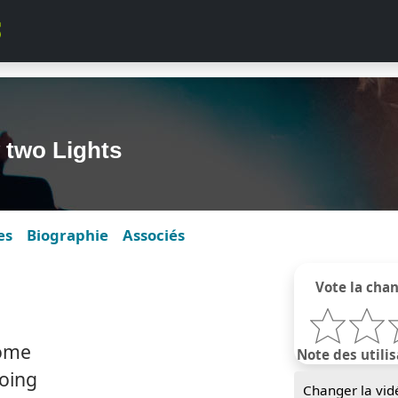
 two Lights
es
Biographie
Associés
Vote la cha
home
Note des utilis
oing
Changer la vid