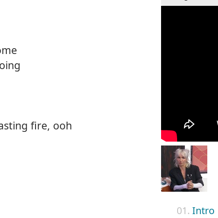
home
oing
sting fire, ooh
01.
Intro