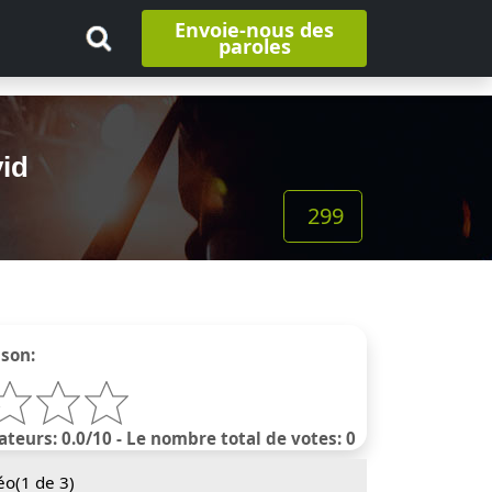
Envoie-nous des
paroles
vid
299
nson:
ateurs: 0.0/10 - Le nombre total de votes: 0
éo(
1
de 3)