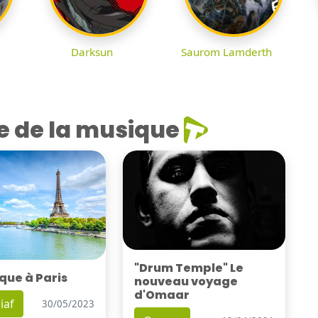
Darksun
Saurom Lamderth
e de la musique
"Drum Temple" Le
que à Paris
nouveau voyage
d'Omaar
iaf
30/05/2023