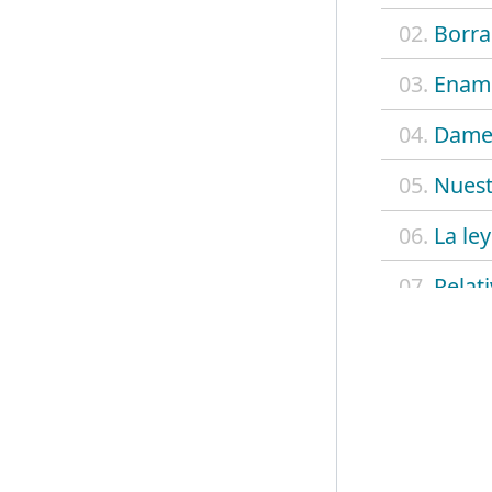
02.
Borra
03.
Enamo
04.
Dame
05.
Nues
06.
La ley
07.
Relat
08.
Luna 
09.
Simpl
10.
Hay a
11.
Las a