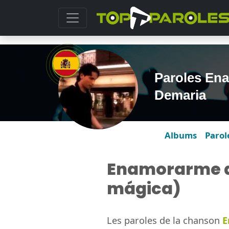
Paroles Ena
Demaria
Albums
Parol
Enamorarme de
mágica)
Les paroles de la chanson
E