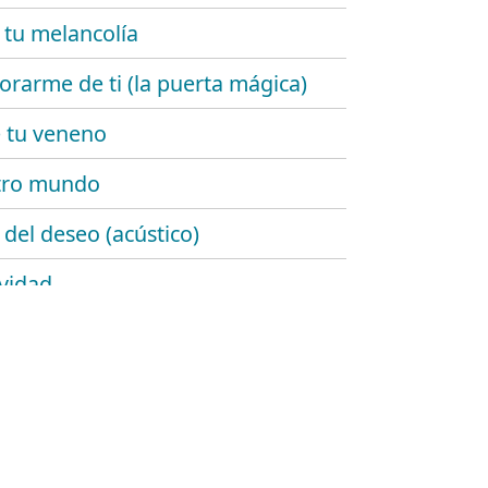
 tu melancolía
rarme de ti (la puerta mágica)
 tu veneno
tro mundo
 del deseo (acústico)
ividad
de añil
emente ellas
lgo de ti
rrugas del tiempo