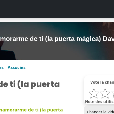
morarme de ti (la puerta mágica) Da
es
Associés
 ti (la puerta
Vote la cha
Note des utilis
namorarme de ti (la puerta
Changer la vid