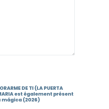
12.
Lluev
13.
Esto 
ORARME DE TI (LA PUERTA
ARIA est également présent
a mágica (2026)