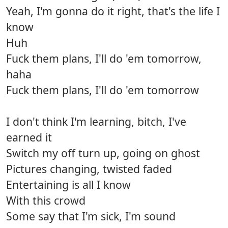
Yeah, I'm gonna do it right, that's the life I
know
Huh
Fuck them plans, I'll do 'em tomorrow,
haha
Fuck them plans, I'll do 'em tomorrow
I don't think I'm learning, bitch, I've
earned it
Switch my off turn up, going on ghost
Pictures changing, twisted faded
Entertaining is all I know
With this crowd
Some say that I'm sick, I'm sound