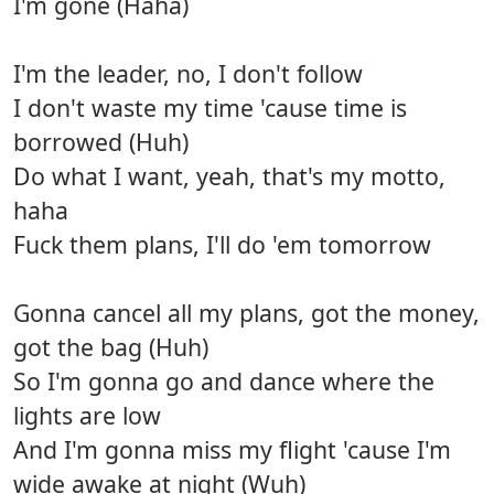
I'm gone (Haha)
I'm the leader, no, I don't follow
I don't waste my time 'cause time is
borrowed (Huh)
Do what I want, yeah, that's my motto,
haha
Fuck them plans, I'll do 'em tomorrow
Gonna cancel all my plans, got the money,
got the bag (Huh)
So I'm gonna go and dance where the
lights are low
And I'm gonna miss my flight 'cause I'm
wide awake at night (Wuh)