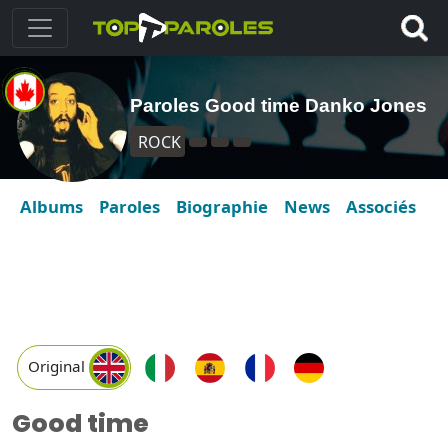
Paroles Good time Danko Jones
ROCK
Albums
Paroles
Biographie
News
Associés
Original
Good time