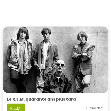
Le R.E.M. quarante ans plus tard
R.E.M.
13/04/2021