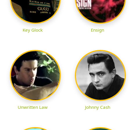
Key Glock
Ensign
Unwritten Law
Johnny Cash