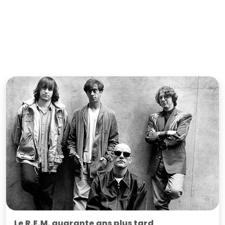
Le R.E.M. quarante ans plus tard