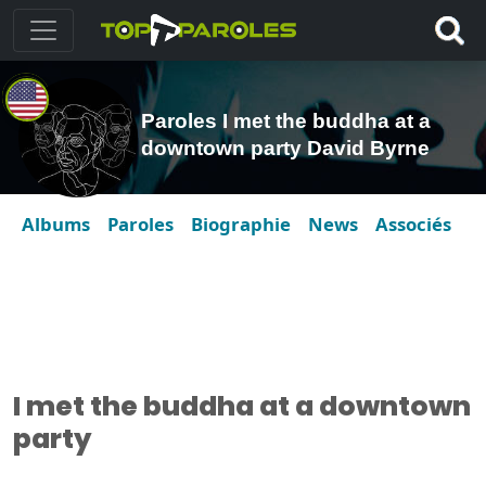
Paroles I met the buddha at a
downtown party David Byrne
Albums
Paroles
Biographie
News
Associés
I met the buddha at a downtown
party