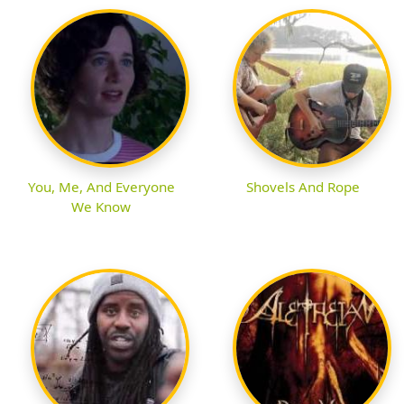
You, Me, And Everyone
Shovels And Rope
We Know