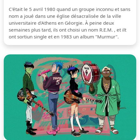
C'était le 5 avril 1980 quand un groupe inconnu et sans
nom a joué dans une église désacralisée de la ville
universitaire d'Athens en Géorgie. À peine deux
semaines plus tard, ils ont choisi un nom R.E.M. , et ilt
ont sortiun single et en 1983 un album "Murmur".