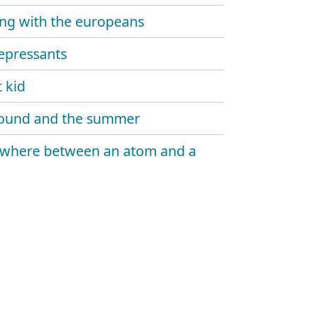
ng with the europeans
epressants
 kid
ound and the summer
where between an atom and a
n music for broken people
nal ways
e state
rain