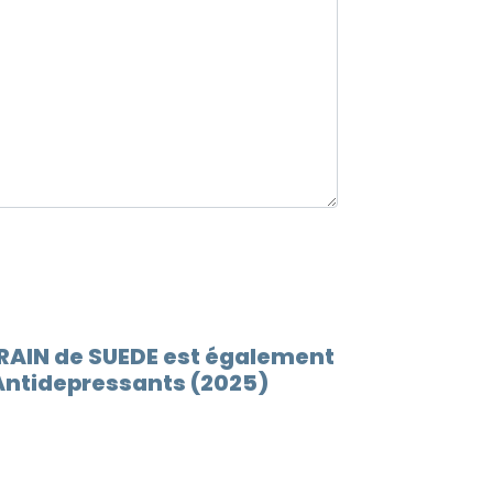
11.
Life i
12.
Sharp
13.
Overl
 RAIN de SUEDE est également
Antidepressants (2025)