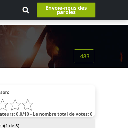
Envoie-nous des
paroles
483
nson:
ateurs: 0.0/10 - Le nombre total de votes: 0
éo(
1
de 3)