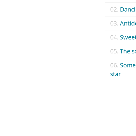
02.
Danci
03.
Antid
04.
Sweet
05.
The s
06.
Some
star
07.
Broke
08.
Crimi
09.
Tranc
10.
June 