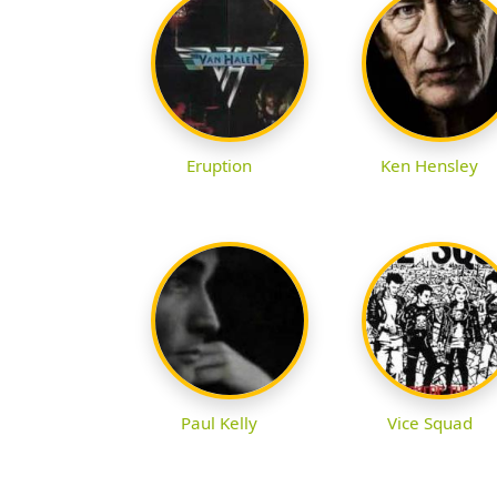
Eruption
Ken Hensley
Paul Kelly
Vice Squad