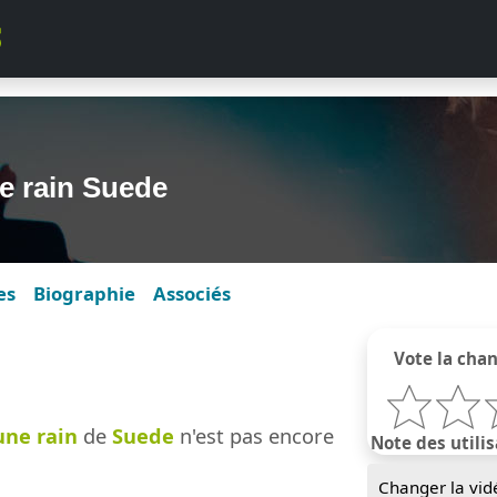
e rain Suede
es
Biographie
Associés
Vote la cha
une rain
de
Suede
n'est pas encore
Note des utilis
Changer la vid