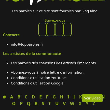
Les paroles sur ce site sont fournies par Sing Ring.
Suivez-nous
Contacts
info@topparoles.fr
Les artistes de la communauté
Les paroles des chansons des artistes émergents
Abonnez-vous à notre lettre d'information
Conditions d'utilisation YouTube
Conditions d'utilisation Google
#
A
B
C
D
E
F
G
H
I
J
K
L
M
N
Voir video
O
P
Q
R
S
T
U
V
W
X
Y
Z