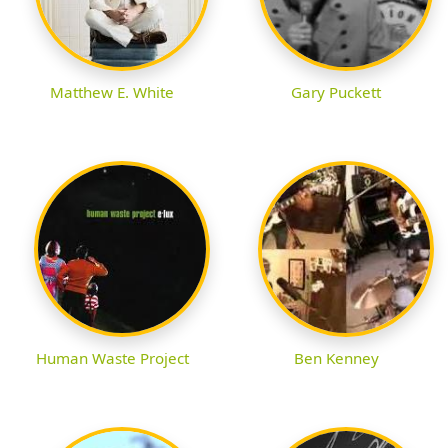
Matthew E. White
Gary Puckett
Human Waste Project
Ben Kenney